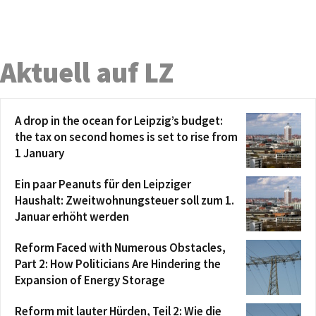
Aktuell auf LZ
A drop in the ocean for Leipzig’s budget:
the tax on second homes is set to rise from
1 January
Ein paar Peanuts für den Leipziger
Haushalt: Zweitwohnungsteuer soll zum 1.
Januar erhöht werden
Reform Faced with Numerous Obstacles,
Part 2: How Politicians Are Hindering the
Expansion of Energy Storage
Reform mit lauter Hürden, Teil 2: Wie die