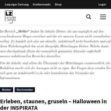
Leipziger Zeitung
Stellenmarkt
Shop
Login
Leipziger Zeitung
Im Bereich
„Melder“
finden Sie Inhalte Dritter, die uns tagtäglich auf den
verschiedensten Wegen erreichen und die wir unseren Lesern nicht vorenthalten
wollen. Es handelt sich also um aktuelle, redaktionell nicht bearbeitete und auf
ihren Wahrheitsgehalt hin nicht überprüfte Mitteilungen Dritter. Welche damit
stets durchgehende Zitate der namentlich genannten Absender außerhalb
unseres redaktionellen Bereiches darstellen.
Für die Inhalte sind allein die Übersender der Mitteilungen verantwortlich, die
Redaktion macht sich die Aussagen nicht zu eigen. Bei Fragen dazu wenden Sie
sich gern an
redaktion@l-iz.de
oder kontaktieren den Versender der
Informationen.
Melder
Wortmelder
Erleben, staunen, gruseln – Halloween in
der INSPIRATA