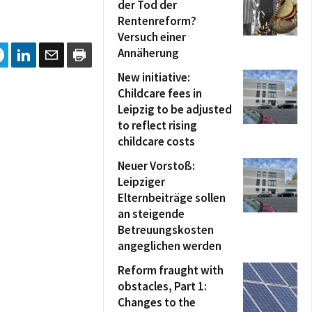
der Tod der
Rentenreform?
Versuch einer
Annäherung
New initiative:
Childcare fees in
Leipzig to be adjusted
to reflect rising
childcare costs
Neuer Vorstoß:
Leipziger
Elternbeiträge sollen
an steigende
Betreuungskosten
angeglichen werden
Reform fraught with
obstacles, Part 1:
Changes to the