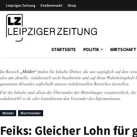
Leipziger Zeitung
Stellenmarkt
Shop
Leipziger Zeitung
STARTSEITE
POLITIK
WIRTSCHAFT
Im Bereich
„Melder“
finden Sie Inhalte Dritter, die uns tagtäglich auf den ver
also um aktuelle, redaktionell nicht bearbeitete und auf ihren Wahrheitsgehalt 
genannten Absender außerhalb unseres redaktionellen Bereiches darstellen.
Für die Inhalte sind allein die Übersender der Mitteilungen verantwortlich, di
redaktion@l-iz.de
oder kontaktieren den Versender der Informationen.
Melder
Wortmelder
Feiks: Gleicher Lohn für