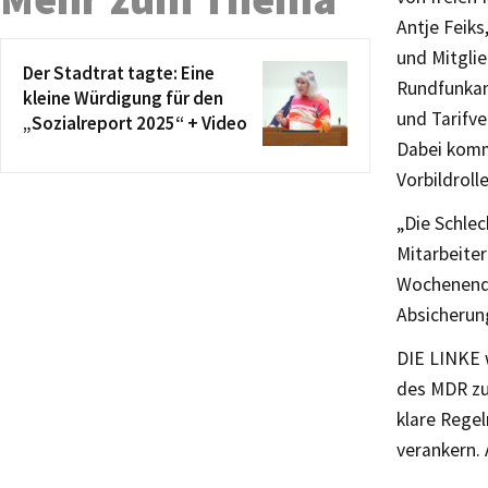
Antje Feik
und Mitglie
Der Stadtrat tagte: Eine
Rundfunkan
kleine Würdigung für den
und Tarifve
„Sozialreport 2025“ + Video
Dabei kommt
Vorbildroll
„Die Schlec
Mitarbeiter
Wochenend- 
Absicherun
DIE LINKE 
des MDR zur
klare Regel
verankern. 