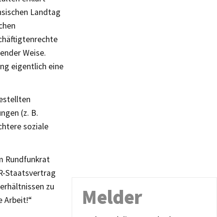
chsischen Landtag
ichen
chäftigtenrechte
gender Weise.
ng eigentlich eine
estellten
ngen (z. B.
chtere soziale
m Rundfunkrat
DR-Staatsvertrag
erhältnissen zu
Melder
 Arbeit!“