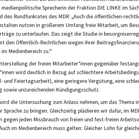
s, medienpolitische Sprecherin der Fraktion DIE LINKE im Sä
d des Rundfunkrates des MDR: „Auch die öffentlichen-rechtl
stalten nutzen in größerem Umfang freie Mitarbeit, um Bes
rträge zu unterlaufen. Das zeigt die Studie in besorgniserre
 den Öffentlich-Rechtlichen wegen ihrer Beitragsfinanzieru
e im Medienbereich zu.“
hterstellung der freien Mitarbeiter*innen gegenüber festang
*innen wird deutlich in Bezug auf schlechtere Arbeitsbedingu
und Feiertagsarbeit), eine geringere Vergütung, eine schle
g sowie unzureichenden Kündigungsschutz.
wird die Untersuchung zum Anlass nehmen, um das Thema i
 Sprache zu bringen. Gleichzeitig plädieren wir dafür, im M
n gegen jeden Missbrauch von freien und fest-freien Arbeitsv
Auch im Medienbereich muss gelten: Gleicher Lohn für gleiche