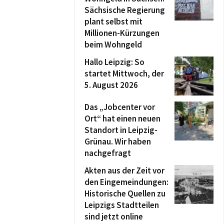
Sächsische Regierung
plant selbst mit
Millionen-Kürzungen
beim Wohngeld
Hallo Leipzig: So
startet Mittwoch, der
5. August 2026
Das „Jobcenter vor
Ort“ hat einen neuen
Standort in Leipzig-
Grünau. Wir haben
nachgefragt
Akten aus der Zeit vor
den Eingemeindungen:
Historische Quellen zu
Leipzigs Stadtteilen
sind jetzt online