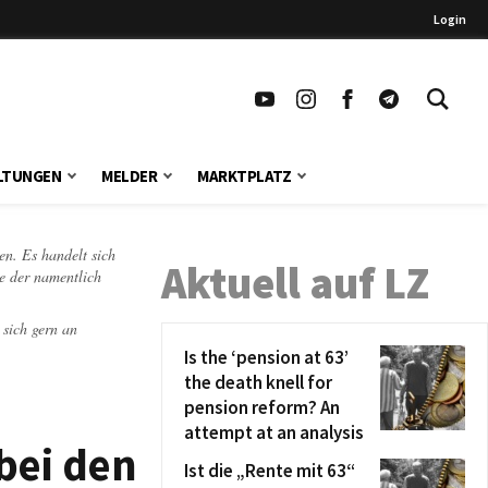
Login
LTUNGEN
MELDER
MARKTPLATZ
en. Es handelt sich
Aktuell auf LZ
te der namentlich
 sich gern an
Is the ‘pension at 63’
the death knell for
pension reform? An
attempt at an analysis
 bei den
Ist die „Rente mit 63“