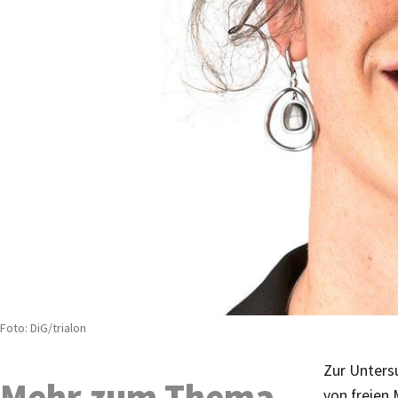
Foto: DiG/trialon
Zur Unters
Mehr zum Thema
von freien 