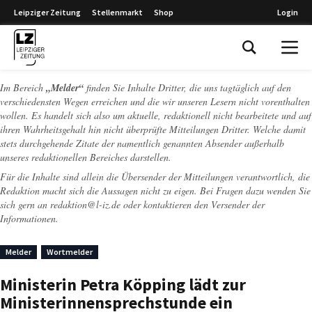
Leipziger Zeitung
Stellenmarkt
Shop
Login
Leipziger Zeitung
Im Bereich
„Melder“
finden Sie Inhalte Dritter, die uns tagtäglich auf den
verschiedensten Wegen erreichen und die wir unseren Lesern nicht vorenthalten
wollen. Es handelt sich also um aktuelle, redaktionell nicht bearbeitete und auf
ihren Wahrheitsgehalt hin nicht überprüfte Mitteilungen Dritter. Welche damit
stets durchgehende Zitate der namentlich genannten Absender außerhalb
unseres redaktionellen Bereiches darstellen.
Für die Inhalte sind allein die Übersender der Mitteilungen verantwortlich, die
Redaktion macht sich die Aussagen nicht zu eigen. Bei Fragen dazu wenden Sie
sich gern an
redaktion@l-iz.de
oder kontaktieren den Versender der
Informationen.
Melder
Wortmelder
Ministerin Petra Köpping lädt zur
Ministerinnensprechstunde ein