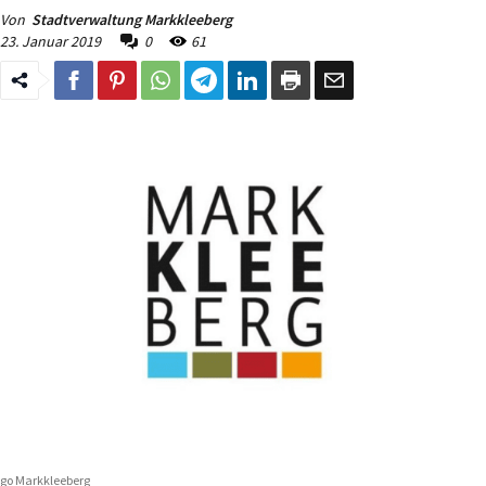
Von
Stadtverwaltung Markkleeberg
23. Januar 2019
0
61
go Markkleeberg