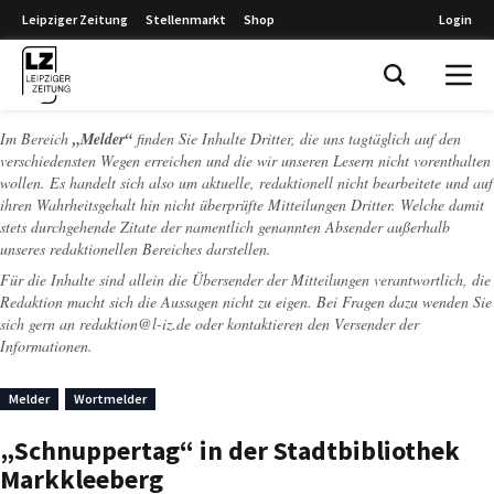
Leipziger Zeitung
Stellenmarkt
Shop
Login
Leipziger Zeitung
Im Bereich
„Melder“
finden Sie Inhalte Dritter, die uns tagtäglich auf den
verschiedensten Wegen erreichen und die wir unseren Lesern nicht vorenthalten
wollen. Es handelt sich also um aktuelle, redaktionell nicht bearbeitete und auf
ihren Wahrheitsgehalt hin nicht überprüfte Mitteilungen Dritter. Welche damit
stets durchgehende Zitate der namentlich genannten Absender außerhalb
unseres redaktionellen Bereiches darstellen.
Für die Inhalte sind allein die Übersender der Mitteilungen verantwortlich, die
Redaktion macht sich die Aussagen nicht zu eigen. Bei Fragen dazu wenden Sie
sich gern an
redaktion@l-iz.de
oder kontaktieren den Versender der
Informationen.
Melder
Wortmelder
„Schnuppertag“ in der Stadtbibliothek
Markkleeberg