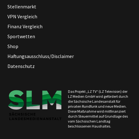
Stellenmarkt
VPN Vergleich
Finanz Vergleich
Sportwetten
Shop
Haftungsausschluss/Disclaimer
Datenschutz
Das Projekt „LZ TV“ (LZ Television) der
LZ Medien GmbH wird gefördert durch
die Sächsische Landesanstalt für
privaten Rundfunk und neue Medien.
Diese Maßnahme wird mitfinanziert
durch Steuermittel auf Grundlage des
vom Sächsischen Landtag
beschlossenen Haushaltes.