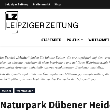
Leipziger Zeitung
Stellenmarkt
Shop
Leipziger Zeitung
STARTSEITE
POLITIK
WIRTSCHAFT
Im Bereich
„Melder“
finden Sie Inhalte Dritter, die uns tagtäglich auf den ver
also um aktuelle, redaktionell nicht bearbeitete und auf ihren Wahrheitsgehalt 
genannten Absender außerhalb unseres redaktionellen Bereiches darstellen.
Für die Inhalte sind allein die Übersender der Mitteilungen verantwortlich, di
redaktion@l-iz.de
oder kontaktieren den Versender der Informationen.
Melder
Wortmelder
Naturpark Dübener Heid