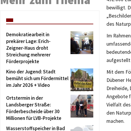
bewilligt.
„Beschilde
des Naturpa
Demokratiearbeit in
Im Rahmen 
prekärer Lage: Erich-
umfassende
Zeigner-Haus droht
bedeutende
Streichung mehrerer
aufgestell
Förderprojekte
Kino der Jugend: Stadt
Mit dem Fö
bemüht sich um Fördermittel
Dübener He
im Jahr 2026 + Video
Dreiheide,
Angebote fü
Ortstermin in der
Landsberger Straße:
Vielfalt de
Förderbescheide über 30
den Naturp
Millionen für LVB-Projekte
machen.
Wasserstoffspeicher in Bad