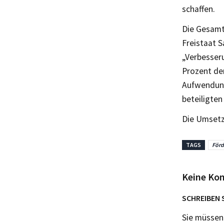
schaffen.
Die Gesamt
Freistaat 
„Verbesseru
Prozent de
Aufwendung
beteiligte
Die Umsetz
TAGS
Förd
Keine Ko
SCHREIBEN 
Sie müsse