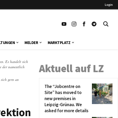
Login
LTUNGEN
MELDER
MARKTPLATZ
en. Es handelt sich
Aktuell auf LZ
te der namentlich
 sich gern an
The “Jobcentre on
Site” has moved to
new premises in
Leipzig-Grünau. We
rektion
asked for more details