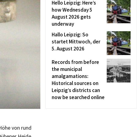
Hello Leipzig: Here’s
how Wednesday 5
August 2026 gets
underway
Hallo Leipzig: So
startet Mittwoch, der
5. August 2026
Records from before
the municipal
amalgamations:
Historical sources on
Leipzig’s districts can
now be searched online
 Höhe von rund
Dübener Heide