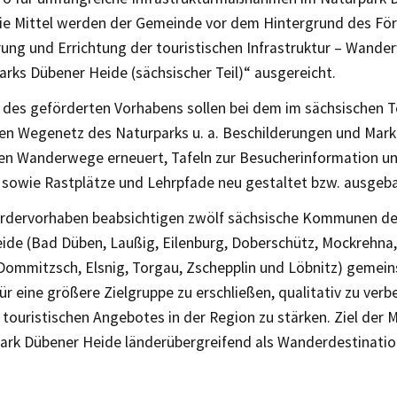
 Die Mittel werden der Gemeinde vor dem Hintergrund des F
rung und Errichtung der touristischen Infrastruktur – Wande
rks Dübener Heide (sächsischer Teil)“ ausgereicht.
des geförderten Vorhabens sollen bei dem im sächsischen Te
n Wegenetz des Naturparks u. a. Beschilderungen und Mark
n Wanderwege erneuert, Tafeln zur Besucherinformation un
t sowie Rastplätze und Lehrpfade neu gestaltet bzw. ausgeb
rdervorhaben beabsichtigen zwölf sächsische Kommunen de
ide (Bad Düben, Laußig, Eilenburg, Doberschütz, Mockrehna,
 Dommitzsch, Elsnig, Torgau, Zschepplin und Löbnitz) gemein
r eine größere Zielgruppe zu erschließen, qualitativ zu verb
s touristischen Angebotes in der Region zu stärken. Ziel der
ark Dübener Heide länderübergreifend als Wanderdestination