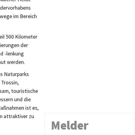
ördervorhabens
rwege im Bereich
il 500 Kilometer
ierungen der
d -lenkung
aut werden.
s Naturparks
 Trossin,
sam, touristische
essern und die
 Maßnahmen ist es,
 attraktiver zu
Melder