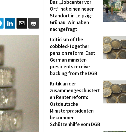
Das „Jobcenter vor
Ort“ hat einen neuen
Standort in Leipzig-
Grünau. Wir haben
nachgefragt
Criticism of the
cobbled-together
pension reform: East
German minister-
presidents receive
backing from the DGB
Kritik an der
zusammengeschustert
en Rentenreform:
Ostdeutsche
Ministerpräsidenten
bekommen
Schützenhilfe vom DGB