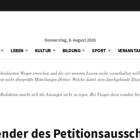
Donnerstag, 6. August 2026
LEBEN
KULTUR
BILDUNG
SPORT
VERANSTA
schiedensten Wegen erreichen und die wir unseren Lesern nicht vorenthalten woll
hin nicht überprüfte Mitteilungen Dritter. Welche damit stets durchgehende Zita
e Redaktion macht sich die Aussagen nicht zu eigen. Bei Fragen dazu wenden Sie
ender des Petitionsaussc