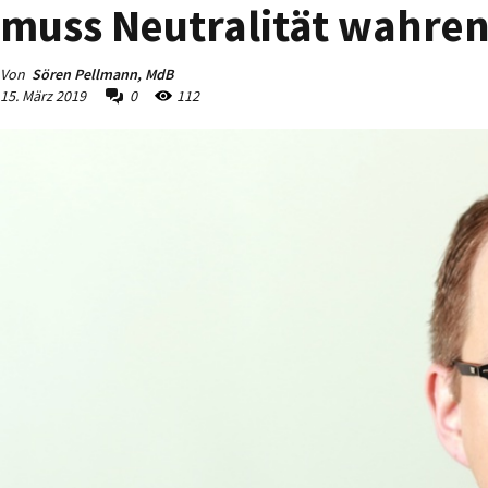
muss Neutralität wahre
Von
Sören Pellmann, MdB
15. März 2019
0
112