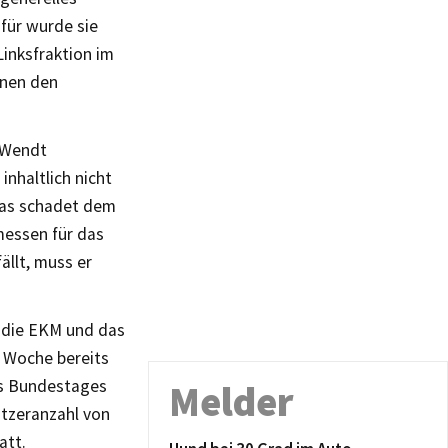
für wurde sie
Linksfraktion im
hnen den
n Wendt
inhaltlich nicht
 Das schadet dem
messen für das
ällt, muss er
e die EKM und das
r Woche bereits
es Bundestages
Melder
ützeranzahl von
att.