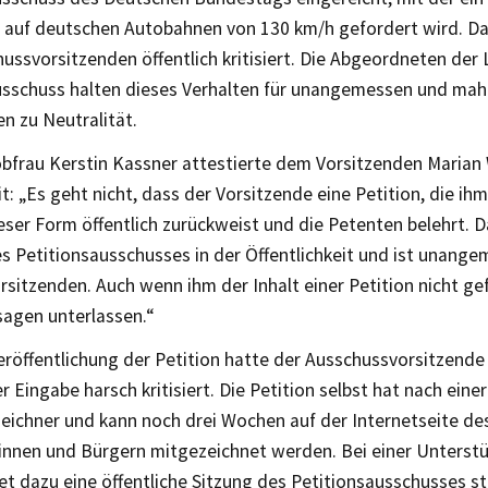
 auf deutschen Autobahnen von 130 km/h gefordert wird. Da
ssvorsitzenden öffentlich kritisiert. Die Abgeordneten der 
usschuss halten dieses Verhalten für unangemessen und ma
n zu Neutralität.
obfrau Kerstin Kassner attestierte dem Vorsitzenden Maria
it: „Es geht nicht, dass der Vorsitzende eine Petition, die ihm 
ieser Form öffentlich zurückweist und die Petenten belehrt.
s Petitionsausschusses in der Öffentlichkeit und ist unange
sitzenden. Auch wenn ihm der Inhalt einer Petition nicht gef
sagen unterlassen.“
eröffentlichung der Petition hatte der Ausschussvorsitzend
r Eingabe harsch kritisiert. Die Petition selbst hat nach eine
zeichner und kann noch drei Wochen auf der Internetseite d
innen und Bürgern mitgezeichnet werden. Bei einer Unterst
et dazu eine öffentliche Sitzung des Petitionsausschusses st