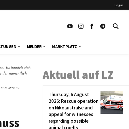
Login
LTUNGEN
MELDER
MARKTPLATZ
en. Es handelt sich
Aktuell auf LZ
te der namentlich
 sich gern an
Thursday, 6 August
2026: Rescue operation
on Nikolaistraße and
appeal for witnesses
huss
regarding possible
animal cruelty