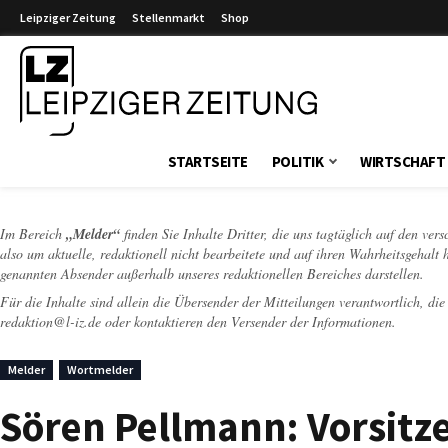
Leipziger Zeitung
Stellenmarkt
Shop
Leipziger Zeitung
STARTSEITE
POLITIK
WIRTSCHAFT
Im Bereich
„Melder“
finden Sie Inhalte Dritter, die uns tagtäglich auf den ver
also um aktuelle, redaktionell nicht bearbeitete und auf ihren Wahrheitsgehalt 
genannten Absender außerhalb unseres redaktionellen Bereiches darstellen.
Für die Inhalte sind allein die Übersender der Mitteilungen verantwortlich, di
redaktion@l-iz.de
oder kontaktieren den Versender der Informationen.
Melder
Wortmelder
Sören Pellmann: Vorsitz