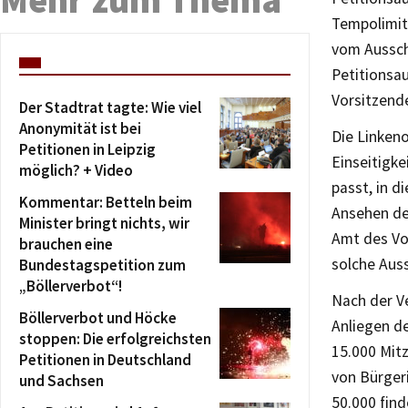
Tempolimit
vom Ausschu
Petitionsa
Vorsitzende
Der Stadtrat tagte: Wie viel
Anonymität ist bei
Die Linken
Petitionen in Leipzig
Einseitigke
möglich? + Video
passt, in d
Kommentar: Betteln beim
Ansehen de
Minister bringt nichts, wir
Amt des Vor
brauchen eine
solche Aus
Bundestagspetition zum
„Böllerverbot“!
Nach der V
Böllerverbot und Höcke
Anliegen de
stoppen: Die erfolgreichsten
15.000 Mit
Petitionen in Deutschland
von Bürger
und Sachsen
50.000 find