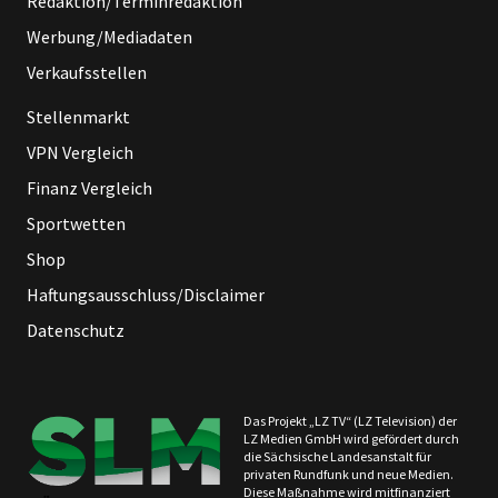
Redaktion/Terminredaktion
Werbung/Mediadaten
Verkaufsstellen
Stellenmarkt
VPN Vergleich
Finanz Vergleich
Sportwetten
Shop
Haftungsausschluss/Disclaimer
Datenschutz
Das Projekt „LZ TV“ (LZ Television) der
LZ Medien GmbH wird gefördert durch
die Sächsische Landesanstalt für
privaten Rundfunk und neue Medien.
Diese Maßnahme wird mitfinanziert