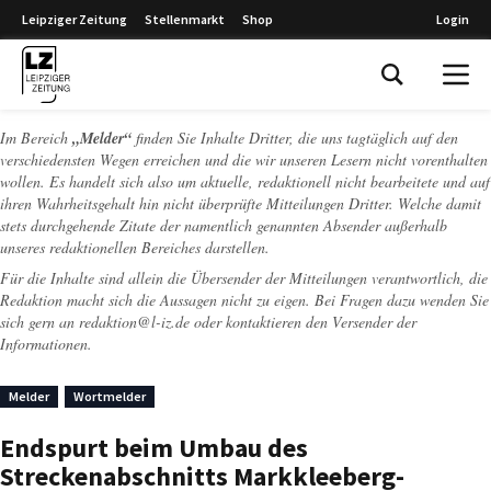
Leipziger Zeitung
Stellenmarkt
Shop
Login
Leipziger Zeitung
Im Bereich
„Melder“
finden Sie Inhalte Dritter, die uns tagtäglich auf den
verschiedensten Wegen erreichen und die wir unseren Lesern nicht vorenthalten
wollen. Es handelt sich also um aktuelle, redaktionell nicht bearbeitete und auf
ihren Wahrheitsgehalt hin nicht überprüfte Mitteilungen Dritter. Welche damit
stets durchgehende Zitate der namentlich genannten Absender außerhalb
unseres redaktionellen Bereiches darstellen.
Für die Inhalte sind allein die Übersender der Mitteilungen verantwortlich, die
Redaktion macht sich die Aussagen nicht zu eigen. Bei Fragen dazu wenden Sie
sich gern an
redaktion@l-iz.de
oder kontaktieren den Versender der
Informationen.
Melder
Wortmelder
Endspurt beim Umbau des
Streckenabschnitts Markkleeberg-