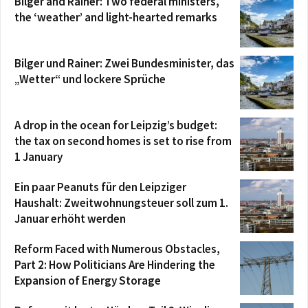
Bilger and Rainer: Two federal ministers,
the ‘weather’ and light-hearted remarks
Bilger und Rainer: Zwei Bundesminister, das
„Wetter“ und lockere Sprüche
A drop in the ocean for Leipzig’s budget:
the tax on second homes is set to rise from
1 January
Ein paar Peanuts für den Leipziger
Haushalt: Zweitwohnungsteuer soll zum 1.
Januar erhöht werden
Reform Faced with Numerous Obstacles,
Part 2: How Politicians Are Hindering the
Expansion of Energy Storage