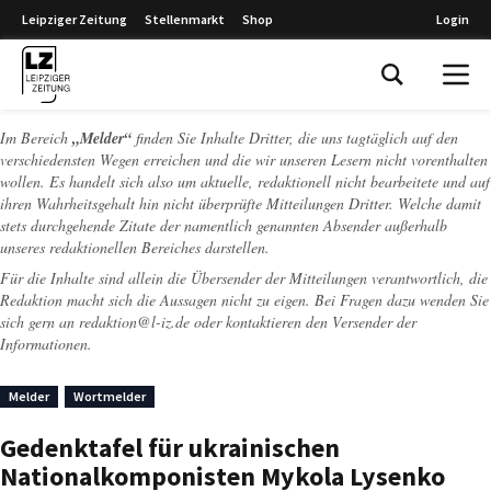
Leipziger Zeitung
Stellenmarkt
Shop
Login
Leipziger Zeitung
Im Bereich
„Melder“
finden Sie Inhalte Dritter, die uns tagtäglich auf den
verschiedensten Wegen erreichen und die wir unseren Lesern nicht vorenthalten
wollen. Es handelt sich also um aktuelle, redaktionell nicht bearbeitete und auf
ihren Wahrheitsgehalt hin nicht überprüfte Mitteilungen Dritter. Welche damit
stets durchgehende Zitate der namentlich genannten Absender außerhalb
unseres redaktionellen Bereiches darstellen.
Für die Inhalte sind allein die Übersender der Mitteilungen verantwortlich, die
Redaktion macht sich die Aussagen nicht zu eigen. Bei Fragen dazu wenden Sie
sich gern an
redaktion@l-iz.de
oder kontaktieren den Versender der
Informationen.
Melder
Wortmelder
Gedenktafel für ukrainischen
Nationalkomponisten Mykola Lysenko