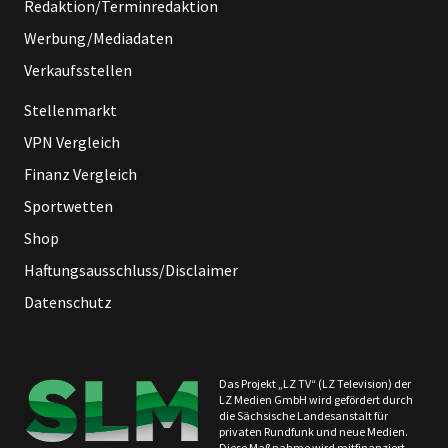
Redaktion/Terminredaktion
Werbung/Mediadaten
Verkaufsstellen
Stellenmarkt
VPN Vergleich
Finanz Vergleich
Sportwetten
Shop
Haftungsausschluss/Disclaimer
Datenschutz
Das Projekt „LZ TV“ (LZ Television) der
LZ Medien GmbH wird gefördert durch
die Sächsische Landesanstalt für
privaten Rundfunk und neue Medien.
Diese Maßnahme wird mitfinanziert