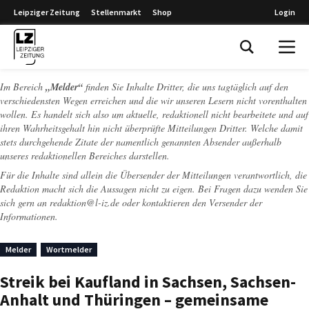
Leipziger Zeitung
Stellenmarkt
Shop
Login
Leipziger Zeitung
Im Bereich
„Melder“
finden Sie Inhalte Dritter, die uns tagtäglich auf den
verschiedensten Wegen erreichen und die wir unseren Lesern nicht vorenthalten
wollen. Es handelt sich also um aktuelle, redaktionell nicht bearbeitete und auf
ihren Wahrheitsgehalt hin nicht überprüfte Mitteilungen Dritter. Welche damit
stets durchgehende Zitate der namentlich genannten Absender außerhalb
unseres redaktionellen Bereiches darstellen.
Für die Inhalte sind allein die Übersender der Mitteilungen verantwortlich, die
Redaktion macht sich die Aussagen nicht zu eigen. Bei Fragen dazu wenden Sie
sich gern an
redaktion@l-iz.de
oder kontaktieren den Versender der
Informationen.
Melder
Wortmelder
Streik bei Kaufland in Sachsen, Sachsen-
Anhalt und Thüringen – gemeinsame