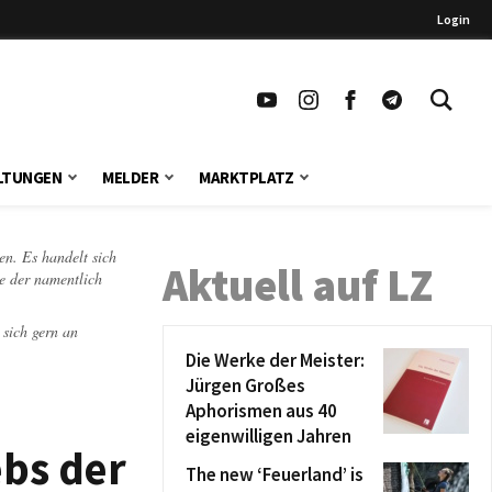
Login
LTUNGEN
MELDER
MARKTPLATZ
en. Es handelt sich
Aktuell auf LZ
te der namentlich
 sich gern an
Die Werke der Meister:
Jürgen Großes
Aphorismen aus 40
eigenwilligen Jahren
ebs der
The new ‘Feuerland’ is