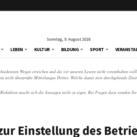
Sonntag, 9. August 2026
LEBEN
KULTUR
BILDUNG
SPORT
VERANSTA
schiedensten Wegen erreichen und die wir unseren Lesern nicht vorenthalten woll
hin nicht überprüfte Mitteilungen Dritter. Welche damit stets durchgehende Zita
e Redaktion macht sich die Aussagen nicht zu eigen. Bei Fragen dazu wenden Sie
ur Einstellung des Betri