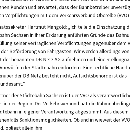
fenen Kunden und erwartet, dass der Bahnbetreiber unverzüg
hen Verpflichtungen mit dem Verkehrsverbund Oberelbe (VVO
aatssekretär Hartmut Mangold: „Ich teile die Einschätzung d
bahn Sachsen in ihrer Erklärung anführten Gründe das Bahn
üllung seiner vertraglichen Verpflichtungen gegenüber dem V
 der Beförderung von Fahrgästen. Wir werden allerdings von
t der benannten DB Netz AG aufnehmen und eine Stellungn
Vorwürfen der Städtebahn einfordern. Eine rechtliche Handh
über der DB Netz besteht nicht, Aufsichtsbehörde ist das
bundesamt.“
tner der Städtebahn Sachsen ist der VVO als verantwortlich
s in der Region. Der Verkehrsverbund hat die Rahmenbeding
ädtebahn in eigener Verantwortung abgestimmt. Aus diesem
enenfalls Sanktionsmöglichkeiten. Ob und in wieweit der VV
, obliegt allein ihm.