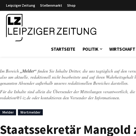
Leipziger Zeitung
Stellenmarkt
Shop
Leipziger Zeitung
STARTSEITE
POLITIK
WIRTSCHAFT
Im Bereich
„Melder“
finden Sie Inhalte Dritter, die uns tagtäglich auf den ver
also um aktuelle, redaktionell nicht bearbeitete und auf ihren Wahrheitsgehalt 
genannten Absender außerhalb unseres redaktionellen Bereiches darstellen.
Für die Inhalte sind allein die Übersender der Mitteilungen verantwortlich, di
redaktion@l-iz.de
oder kontaktieren den Versender der Informationen.
Melder
Wortmelder
Staatssekretär Mangold z