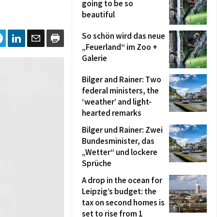
going to be so
beautiful
So schön wird das neue
„Feuerland“ im Zoo +
Galerie
Bilger and Rainer: Two
federal ministers, the
‘weather’ and light-
hearted remarks
Bilger und Rainer: Zwei
Bundesminister, das
„Wetter“ und lockere
Sprüche
A drop in the ocean for
Leipzig’s budget: the
tax on second homes is
set to rise from 1