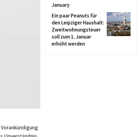
January
Ein paar Peanuts für
den Leipziger Haushalt:
Zweitwohnungsteuer
soll zum 1. Januar
erhöht werden
e Vorankündigung
as Unverständnis