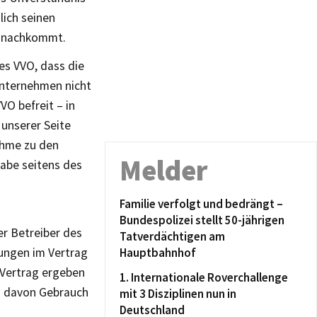
lich seinen
) nachkommt.
es VVO, dass die
unternehmen nicht
VO befreit – in
 unserer Seite
ahme zu den
Melder
abe seitens des
Familie verfolgt und bedrängt –
Bundespolizei stellt 50-jährigen
er Betreiber des
Tatverdächtigen am
ungen im Vertrag
Hauptbahnhof
 Vertrag ergeben
1. Internationale Roverchallenge
O davon Gebrauch
mit 3 Disziplinen nun in
Deutschland