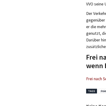
VVO seine 
Der Verkehr
gegenüber d
er die meh
genutzt, d
Darüber hi
zusätzliche
Frei n
wenn E
Frei nach S
TAGS
Städ