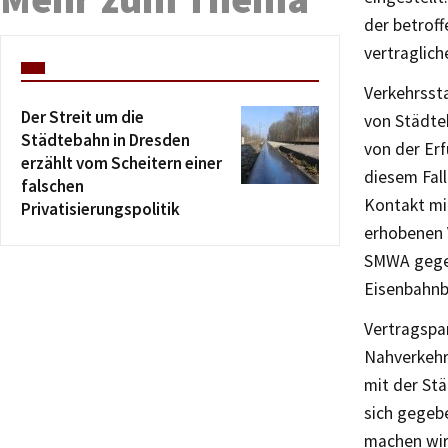
der betrof
vertraglic
Verkehrsst
Der Streit um die
von Städte
Städtebahn in Dresden
von der Erf
erzählt vom Scheitern einer
diesem Fall
falschen
Kontakt mi
Privatisierungspolitik
erhobenen 
SMWA gegen
Eisenbahn
Vertragspar
Nahverkehr
mit der St
sich gegeb
machen wird