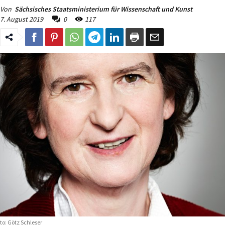
Von
Sächsisches Staatsministerium für Wissenschaft und Kunst
7. August 2019
0
117
to: Götz Schleser