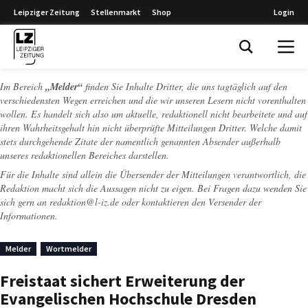
Leipziger Zeitung
Stellenmarkt
Shop
Login
Leipziger Zeitung
Im Bereich
„Melder“
finden Sie Inhalte Dritter, die uns tagtäglich auf den
verschiedensten Wegen erreichen und die wir unseren Lesern nicht vorenthalten
wollen. Es handelt sich also um aktuelle, redaktionell nicht bearbeitete und auf
ihren Wahrheitsgehalt hin nicht überprüfte Mitteilungen Dritter. Welche damit
stets durchgehende Zitate der namentlich genannten Absender außerhalb
unseres redaktionellen Bereiches darstellen.
Für die Inhalte sind allein die Übersender der Mitteilungen verantwortlich, die
Redaktion macht sich die Aussagen nicht zu eigen. Bei Fragen dazu wenden Sie
sich gern an
redaktion@l-iz.de
oder kontaktieren den Versender der
Informationen.
Melder
Wortmelder
Freistaat sichert Erweiterung der
Evangelischen Hochschule Dresden