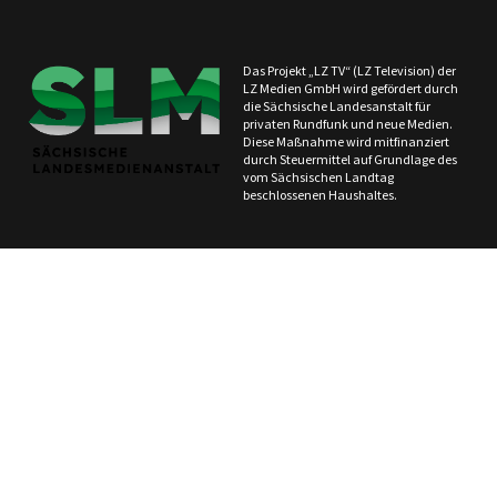
Das Projekt „LZ TV“ (LZ Television) der
LZ Medien GmbH wird gefördert durch
die Sächsische Landesanstalt für
privaten Rundfunk und neue Medien.
Diese Maßnahme wird mitfinanziert
durch Steuermittel auf Grundlage des
vom Sächsischen Landtag
beschlossenen Haushaltes.