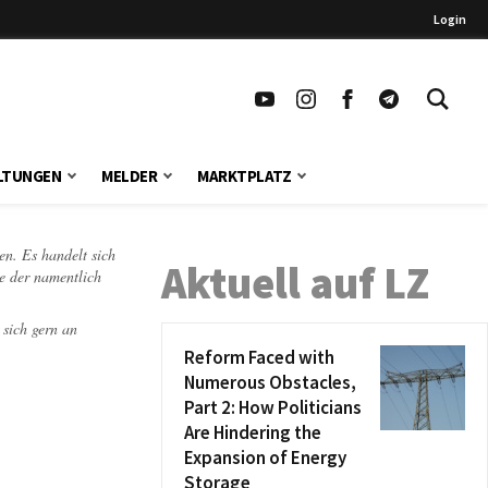
Login
LTUNGEN
MELDER
MARKTPLATZ
en. Es handelt sich
Aktuell auf LZ
te der namentlich
 sich gern an
Reform Faced with
Numerous Obstacles,
Part 2: How Politicians
Are Hindering the
Expansion of Energy
Storage