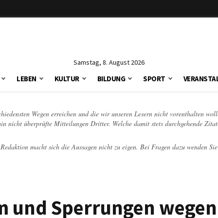
Samstag, 8. August 2026
LEBEN
KULTUR
BILDUNG
SPORT
VERANSTA
schiedensten Wegen erreichen und die wir unseren Lesern nicht vorenthalten woll
hin nicht überprüfte Mitteilungen Dritter. Welche damit stets durchgehende Zita
e Redaktion macht sich die Aussagen nicht zu eigen. Bei Fragen dazu wenden Sie
rm und Sperrungen wegen