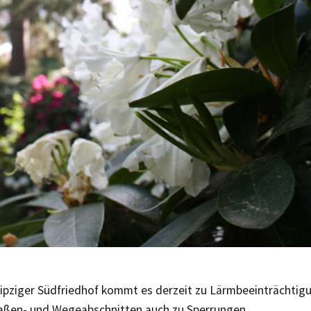
ipziger Südfriedhof kommt es derzeit zu Lärmbeeinträchtig
raßen- und Wegeabschnitten auch zu Sperrungen.