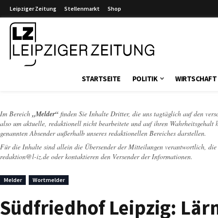
Leipziger Zeitung
Stellenmarkt
Shop
Leipziger Zeitung
STARTSEITE
POLITIK
WIRTSCHAFT
Im Bereich
„Melder“
finden Sie Inhalte Dritter, die uns tagtäglich auf den ver
also um aktuelle, redaktionell nicht bearbeitete und auf ihren Wahrheitsgehalt 
genannten Absender außerhalb unseres redaktionellen Bereiches darstellen.
Für die Inhalte sind allein die Übersender der Mitteilungen verantwortlich, di
redaktion@l-iz.de
oder kontaktieren den Versender der Informationen.
Melder
Wortmelder
Südfriedhof Leipzig: Lä