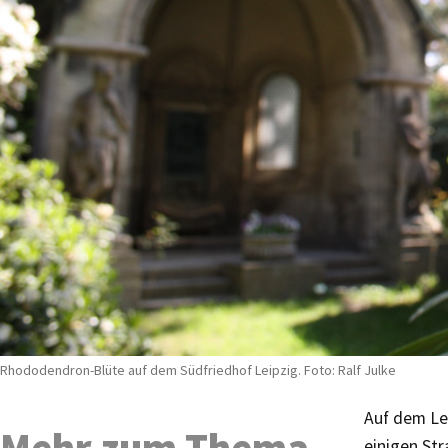
Rhododendron-Blüte auf dem Südfriedhof Leipzig. Foto: Ralf Julke
Auf dem Le
Mehr zum Thema
einigen St