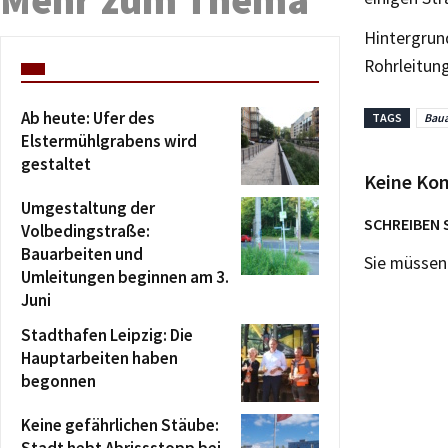
Hintergrun
Rohrleitun
Ab heute: Ufer des
TAGS
Baua
Elstermühlgrabens wird
gestaltet
Keine Ko
Umgestaltung der
SCHREIBEN 
Volbedingstraße:
Bauarbeiten und
Sie müsse
Umleitungen beginnen am 3.
Juni
Stadthafen Leipzig: Die
Hauptarbeiten haben
begonnen
Keine gefährlichen Stäube:
Stadt hebt Abrissstopp bei