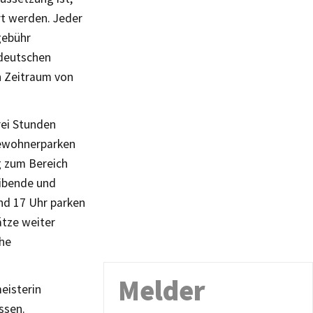
rt werden. Jeder
gebühr
 deutschen
n Zeitraum von
rei Stunden
Bewohnerparken
g zum Bereich
eibende und
nd 17 Uhr parken
ätze weiter
che
Melder
eisterin
ssen.