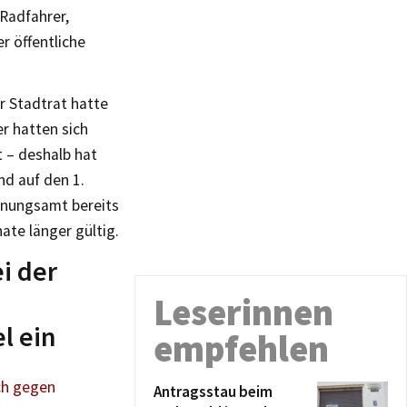
 Radfahrer,
r öffentliche
r Stadtrat hatte
r hatten sich
t – deshalb hat
d auf den 1.
dnungsamt bereits
te länger gültig.
i der
Leserinnen
l ein
empfehlen
ch gegen
Antragsstau beim