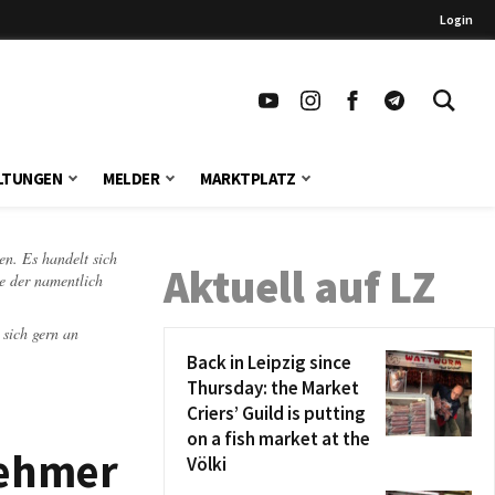
Login
LTUNGEN
MELDER
MARKTPLATZ
en. Es handelt sich
Aktuell auf LZ
te der namentlich
 sich gern an
Back in Leipzig since
Thursday: the Market
Criers’ Guild is putting
on a fish market at the
nehmer
Völki