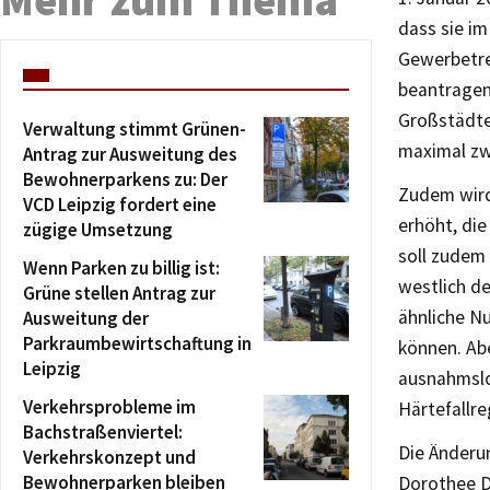
dass sie i
Gewerbetre
beantragen
Großstädten
Verwaltung stimmt Grünen-
maximal zw
Antrag zur Ausweitung des
Bewohnerparkens zu: Der
Zudem wird
VCD Leipzig fordert eine
erhöht, di
zügige Umsetzung
soll zudem
Wenn Parken zu billig ist:
westlich d
Grüne stellen Antrag zur
ähnliche N
Ausweitung der
Parkraumbewirtschaftung in
können. Ab
Leipzig
ausnahmslo
Verkehrsprobleme im
Härtefallre
Bachstraßenviertel:
Die Änderu
Verkehrskonzept und
Bewohnerparken bleiben
Dorothee D