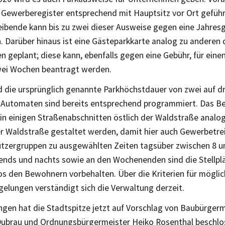
m Gewerberegister entsprechend mit Hauptsitz vor Ort gefüh
ibende kann bis zu zwei dieser Ausweise gegen eine Jahres
. Darüber hinaus ist eine Gästeparkkarte analog zu anderen
 geplant; diese kann, ebenfalls gegen eine Gebühr, für eine
ei Wochen beantragt werden.
 die ursprünglich genannte Parkhöchstdauer von zwei auf d
e Automaten sind bereits entsprechend programmiert. Das 
 in einigen Straßenabschnitten östlich der Waldstraße analo
er Waldstraße gestaltet werden, damit hier auch Gewerbetr
utzergruppen zu ausgewählten Zeiten tagsüber zwischen 8 u
ends und nachts sowie an den Wochenenden sind die Stellpl
s den Bewohnern vorbehalten. Über die Kriterien für mögli
gelungen verständigt sich die Verwaltung derzeit.
ngen hat die Stadtspitze jetzt auf Vorschlag von Baubürgerm
ubrau und Ordnungsbürgermeister Heiko Rosenthal beschlo