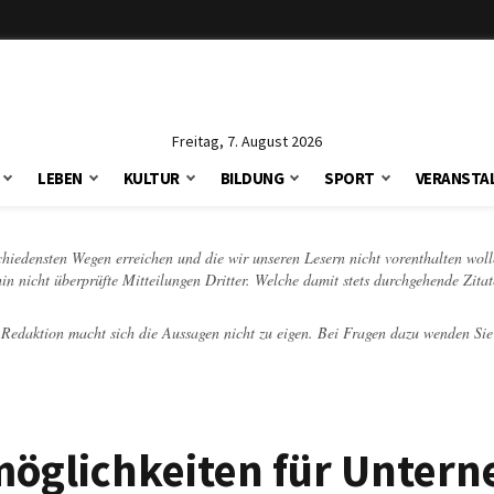
Freitag, 7. August 2026
LEBEN
KULTUR
BILDUNG
SPORT
VERANSTA
schiedensten Wegen erreichen und die wir unseren Lesern nicht vorenthalten woll
hin nicht überprüfte Mitteilungen Dritter. Welche damit stets durchgehende Zita
e Redaktion macht sich die Aussagen nicht zu eigen. Bei Fragen dazu wenden Sie
möglichkeiten für Unter