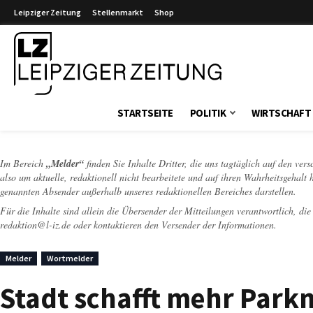
Leipziger Zeitung
Stellenmarkt
Shop
Leipziger Zeitung
STARTSEITE
POLITIK
WIRTSCHAFT
Im Bereich
„Melder“
finden Sie Inhalte Dritter, die uns tagtäglich auf den ver
also um aktuelle, redaktionell nicht bearbeitete und auf ihren Wahrheitsgehalt 
genannten Absender außerhalb unseres redaktionellen Bereiches darstellen.
Für die Inhalte sind allein die Übersender der Mitteilungen verantwortlich, di
redaktion@l-iz.de
oder kontaktieren den Versender der Informationen.
Melder
Wortmelder
Stadt schafft mehr Park