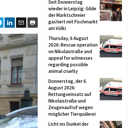
Seit Donnerstag
wieder in Leipzig: Gilde
der Marktschreier
gastiert mit Fischmarkt
am Völki
Thursday, 6 August
2026: Rescue operation
on Nikolaistraße and
appeal for witnesses
regarding possible
animal cruelty
Donnerstag, der 6.
August 2026:
Rettungseinsatz auf
Nikolaistraße und
Zeugenaufruf wegen
möglicher Tierquälerei
Licht ins Dunkel der