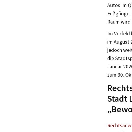
Autos im Qu
Fußgänger u
Raum wird a
Im Vorfeld 
im August 
jedoch weit
die Stadts
Januar 202
zum 30. Ok
Rechts
Stadt 
„Bewo
Rechtsanwä