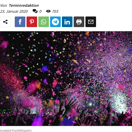
Von
Terminredaktion
23. Januar 2020
0
703
essebild Konfettiparty