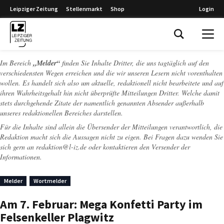
Leipziger Zeitung
Stellenmarkt
Shop
Login
Leipziger Zeitung
Im Bereich
„Melder“
finden Sie Inhalte Dritter, die uns tagtäglich auf den
verschiedensten Wegen erreichen und die wir unseren Lesern nicht vorenthalten
wollen. Es handelt sich also um aktuelle, redaktionell nicht bearbeitete und auf
ihren Wahrheitsgehalt hin nicht überprüfte Mitteilungen Dritter. Welche damit
stets durchgehende Zitate der namentlich genannten Absender außerhalb
unseres redaktionellen Bereiches darstellen.
Für die Inhalte sind allein die Übersender der Mitteilungen verantwortlich, die
Redaktion macht sich die Aussagen nicht zu eigen. Bei Fragen dazu wenden Sie
sich gern an
redaktion@l-iz.de
oder kontaktieren den Versender der
Informationen.
Melder
Wortmelder
Am 7. Februar: Mega Konfetti Party im
Felsenkeller Plagwitz