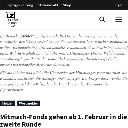
Leipziger Zeitung
Stellenmarkt
Shop
Login
Leipziger Zeitung
Im Bereich
„Melder“
finden Sie Inhalte Dritter, die uns tagtäglich auf den
verschiedensten Wegen erreichen und die wir unseren Lesern nicht vorenthalten
wollen. Es handelt sich also um aktuelle, redaktionell nicht bearbeitete und auf
ihren Wahrheitsgehalt hin nicht überprüfte Mitteilungen Dritter. Welche damit
stets durchgehende Zitate der namentlich genannten Absender außerhalb
unseres redaktionellen Bereiches darstellen.
Für die Inhalte sind allein die Übersender der Mitteilungen verantwortlich, die
Redaktion macht sich die Aussagen nicht zu eigen. Bei Fragen dazu wenden Sie
sich gern an
redaktion@l-iz.de
oder kontaktieren den Versender der
Informationen.
Melder
Wortmelder
Mitmach-Fonds gehen ab 1. Februar in die
zweite Runde