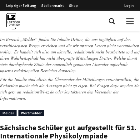
Leipziger Zeitung
Stellenmarkt
Shop
Login
Leipziger Zeitung
Im Bereich
„Melder“
finden Sie Inhalte Dritter, die uns tagtäglich auf den
verschiedensten Wegen erreichen und die wir unseren Lesern nicht vorenthalten
wollen. Es handelt sich also um aktuelle, redaktionell nicht bearbeitete und auf
ihren Wahrheitsgehalt hin nicht überprüfte Mitteilungen Dritter. Welche damit
stets durchgehende Zitate der namentlich genannten Absender außerhalb
unseres redaktionellen Bereiches darstellen.
Für die Inhalte sind allein die Übersender der Mitteilungen verantwortlich, die
Redaktion macht sich die Aussagen nicht zu eigen. Bei Fragen dazu wenden Sie
sich gern an
redaktion@l-iz.de
oder kontaktieren den Versender der
Informationen.
Melder
Wortmelder
Sächsische Schüler gut aufgestellt für 51.
Internationale Physikolympiade