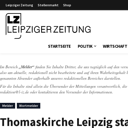
Leipziger Zeitung
Stellenmarkt
Shop
Leipziger Zeitung
STARTSEITE
POLITIK
WIRTSCHAFT
Im Bereich
„Melder“
finden Sie Inhalte Dritter, die uns tagtäglich auf den ver
also um aktuelle, redaktionell nicht bearbeitete und auf ihren Wahrheitsgehalt 
genannten Absender außerhalb unseres redaktionellen Bereiches darstellen.
Für die Inhalte sind allein die Übersender der Mitteilungen verantwortlich, di
redaktion@l-iz.de
oder kontaktieren den Versender der Informationen.
Melder
Wortmelder
Thomaskirche Leipzig st