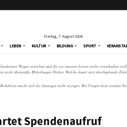
Freitag, 7. August 2026
LEBEN
KULTUR
BILDUNG
SPORT
VERANSTA
schiedensten Wegen erreichen und die wir unseren Lesern nicht vorenthalten woll
hin nicht überprüfte Mitteilungen Dritter. Welche damit stets durchgehende Zita
e Redaktion macht sich die Aussagen nicht zu eigen. Bei Fragen dazu wenden Sie
artet Spendenaufruf