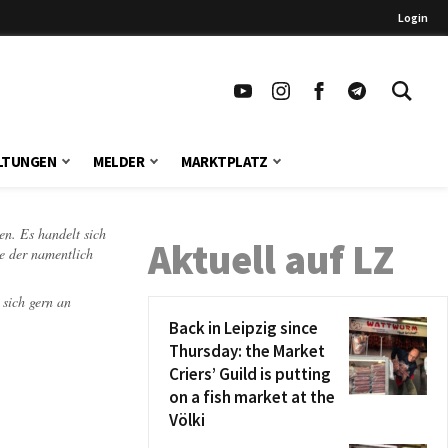
Login
LTUNGEN
MELDER
MARKTPLATZ
en. Es handelt sich
Aktuell auf LZ
te der namentlich
 sich gern an
Back in Leipzig since
Thursday: the Market
Criers’ Guild is putting
on a fish market at the
Völki