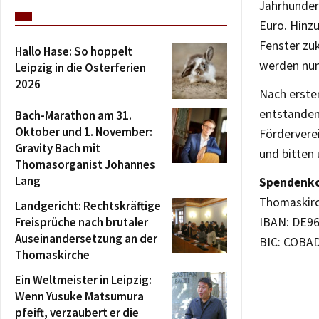
Jahrhunder
Euro. Hinz
Fenster zu
Hallo Hase: So hoppelt
werden nun
Leipzig in die Osterferien
2026
Nach erste
entstanden
Bach-Marathon am 31.
Oktober und 1. November:
Fördervere
Gravity Bach mit
und bitten 
Thomasorganist Johannes
Lang
Spendenko
Thomaskirc
Landgericht: Rechtskräftige
Freisprüche nach brutaler
IBAN: DE96
Auseinandersetzung an der
BIC: COBA
Thomaskirche
Ein Weltmeister in Leipzig:
Wenn Yusuke Matsumura
pfeift, verzaubert er die