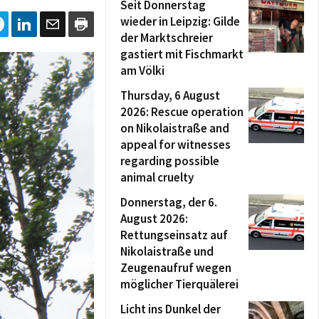
Seit Donnerstag
wieder in Leipzig: Gilde
der Marktschreier
gastiert mit Fischmarkt
am Völki
Thursday, 6 August
2026: Rescue operation
on Nikolaistraße and
appeal for witnesses
regarding possible
animal cruelty
Donnerstag, der 6.
August 2026:
Rettungseinsatz auf
Nikolaistraße und
Zeugenaufruf wegen
möglicher Tierquälerei
Licht ins Dunkel der