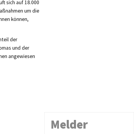
t sich auf 18.000
smaßnahmen um die
innen können,
teil der
homas und der
innen angewiesen
Melder