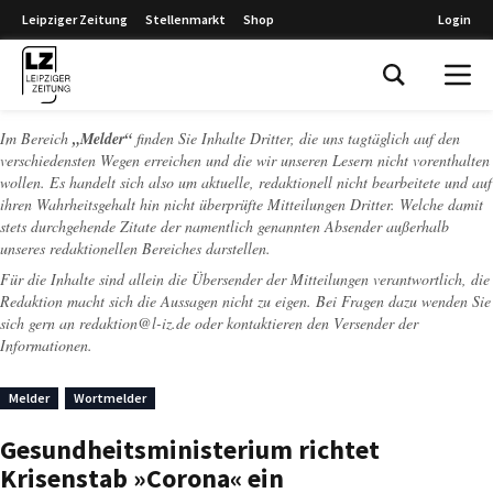
Leipziger Zeitung
Stellenmarkt
Shop
Login
Leipziger Zeitung
Im Bereich
„Melder“
finden Sie Inhalte Dritter, die uns tagtäglich auf den
verschiedensten Wegen erreichen und die wir unseren Lesern nicht vorenthalten
wollen. Es handelt sich also um aktuelle, redaktionell nicht bearbeitete und auf
ihren Wahrheitsgehalt hin nicht überprüfte Mitteilungen Dritter. Welche damit
stets durchgehende Zitate der namentlich genannten Absender außerhalb
unseres redaktionellen Bereiches darstellen.
Für die Inhalte sind allein die Übersender der Mitteilungen verantwortlich, die
Redaktion macht sich die Aussagen nicht zu eigen. Bei Fragen dazu wenden Sie
sich gern an
redaktion@l-iz.de
oder kontaktieren den Versender der
Informationen.
Melder
Wortmelder
Gesundheitsministerium richtet
Krisenstab »Corona« ein