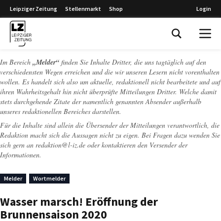
Leipziger Zeitung
Stellenmarkt
Shop
Login
Leipziger Zeitung
Im Bereich
„Melder“
finden Sie Inhalte Dritter, die uns tagtäglich auf den
verschiedensten Wegen erreichen und die wir unseren Lesern nicht vorenthalten
wollen. Es handelt sich also um aktuelle, redaktionell nicht bearbeitete und auf
ihren Wahrheitsgehalt hin nicht überprüfte Mitteilungen Dritter. Welche damit
stets durchgehende Zitate der namentlich genannten Absender außerhalb
unseres redaktionellen Bereiches darstellen.
Für die Inhalte sind allein die Übersender der Mitteilungen verantwortlich, die
Redaktion macht sich die Aussagen nicht zu eigen. Bei Fragen dazu wenden Sie
sich gern an
redaktion@l-iz.de
oder kontaktieren den Versender der
Informationen.
Melder
Wortmelder
Wasser marsch! Eröffnung der
Brunnensaison 2020