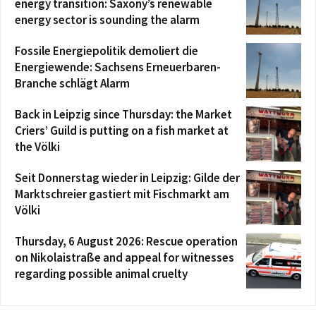
energy transition: Saxony’s renewable
energy sector is sounding the alarm
Fossile Energiepolitik demoliert die
Energiewende: Sachsens Erneuerbaren-
Branche schlägt Alarm
Back in Leipzig since Thursday: the Market
Criers’ Guild is putting on a fish market at
the Völki
Seit Donnerstag wieder in Leipzig: Gilde der
Marktschreier gastiert mit Fischmarkt am
Völki
Thursday, 6 August 2026: Rescue operation
on Nikolaistraße and appeal for witnesses
regarding possible animal cruelty