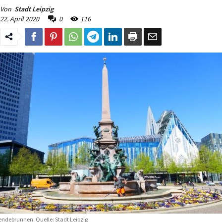
Von
Stadt Leipzig
22. April 2020
0
116
ndebrunnen. Quelle: Stadt Leipzig