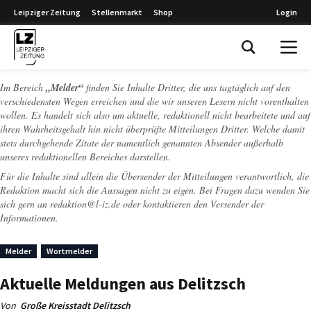
Leipziger Zeitung
Stellenmarkt
Shop
Login
Leipziger Zeitung
Im Bereich
„Melder“
finden Sie Inhalte Dritter, die uns tagtäglich auf den
verschiedensten Wegen erreichen und die wir unseren Lesern nicht vorenthalten
wollen. Es handelt sich also um aktuelle, redaktionell nicht bearbeitete und auf
ihren Wahrheitsgehalt hin nicht überprüfte Mitteilungen Dritter. Welche damit
stets durchgehende Zitate der namentlich genannten Absender außerhalb
unseres redaktionellen Bereiches darstellen.
Für die Inhalte sind allein die Übersender der Mitteilungen verantwortlich, die
Redaktion macht sich die Aussagen nicht zu eigen. Bei Fragen dazu wenden Sie
sich gern an
redaktion@l-iz.de
oder kontaktieren den Versender der
Informationen.
Melder
Wortmelder
Aktuelle Meldungen aus Delitzsch
Von
Große Kreisstadt Delitzsch