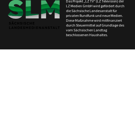
Das Projekt „LZ TV“ (LZ Television) der
LZ Medien GmbH wird gefördert durch
die Sächsische Landesanstalt für
privaten Rundfunk und neue Medien.
Diese Maßnahme wird mitfinanziert
durch Steuermittel auf Grundlage des
vom Sächsischen Landtag
beschlossenen Haushaltes.