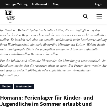
Leipziger Zeitung
Stellenmarkt
Shop
Login
Leipziger Zeitung
Im Bereich
„Melder“
finden Sie Inhalte Dritter, die uns tagtäglich auf den
verschiedensten Wegen erreichen und die wir unseren Lesern nicht vorenthalten
wollen. Es handelt sich also um aktuelle, redaktionell nicht bearbeitete und auf
ihren Wahrheitsgehalt hin nicht überprüfte Mitteilungen Dritter. Welche damit
stets durchgehende Zitate der namentlich genannten Absender außerhalb
unseres redaktionellen Bereiches darstellen.
Für die Inhalte sind allein die Übersender der Mitteilungen verantwortlich, die
Redaktion macht sich die Aussagen nicht zu eigen. Bei Fragen dazu wenden Sie
sich gern an
redaktion@l-iz.de
oder kontaktieren den Versender der
Informationen.
Melder
Wortmelder
Homann: Ferienlager für Kinder- und
Jugendliche im Sommer erlaubt und