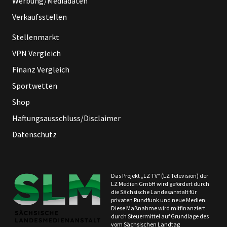
Werbung/Mediadaten
Verkaufsstellen
Stellenmarkt
VPN Vergleich
Finanz Vergleich
Sportwetten
Shop
Haftungsausschluss/Disclaimer
Datenschutz
Das Projekt „LZ TV“ (LZ Television) der
LZ Medien GmbH wird gefördert durch
die Sächsische Landesanstalt für
privaten Rundfunk und neue Medien.
Diese Maßnahme wird mitfinanziert
durch Steuermittel auf Grundlage des
vom Sächsischen Landtag