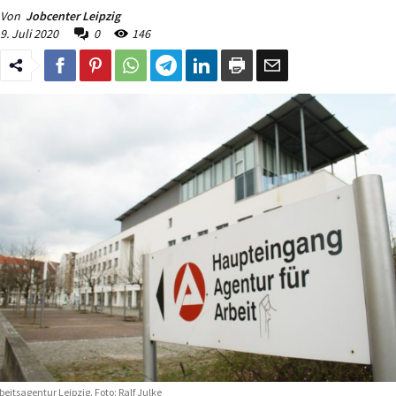
Von
Jobcenter Leipzig
9. Juli 2020
0
146
beitsagentur Leipzig. Foto: Ralf Julke