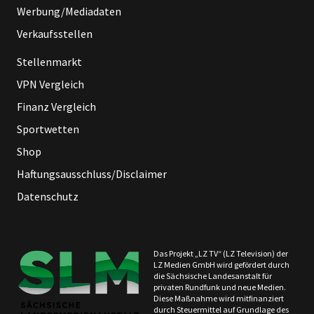
Werbung/Mediadaten
Verkaufsstellen
Stellenmarkt
VPN Vergleich
Finanz Vergleich
Sportwetten
Shop
Haftungsausschluss/Disclaimer
Datenschutz
Das Projekt „LZ TV“ (LZ Television) der
LZ Medien GmbH wird gefördert durch
die Sächsische Landesanstalt für
privaten Rundfunk und neue Medien.
Diese Maßnahme wird mitfinanziert
durch Steuermittel auf Grundlage des