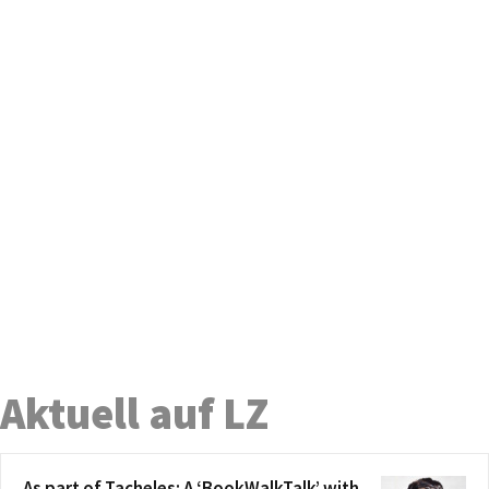
Aktuell auf LZ
As part of Tacheles: A ‘BookWalkTalk’ with