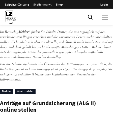
Leipziger Zeitung
Stellenmarkt
Shop
Login
Leipziger Zeitung
Im Bereich
„Melder“
finden Sie Inhalte Dritter, die uns tagtäglich auf den
verschiedensten Wegen erreichen und die wir unseren Lesern nicht vorenthalten
wollen. Es handelt sich also um aktuelle, redaktionell nicht bearbeitete und auf
ihren Wahrheitsgehalt hin nicht überprüfte Mitteilungen Dritter. Welche damit
stets durchgehende Zitate der namentlich genannten Absender außerhalb
unseres redaktionellen Bereiches darstellen.
Für die Inhalte sind allein die Übersender der Mitteilungen verantwortlich, die
Redaktion macht sich die Aussagen nicht zu eigen. Bei Fragen dazu wenden Sie
sich gern an
redaktion@l-iz.de
oder kontaktieren den Versender der
Informationen.
Melder
Wortmelder
Anträge auf Grundsicherung (ALG II)
online stellen