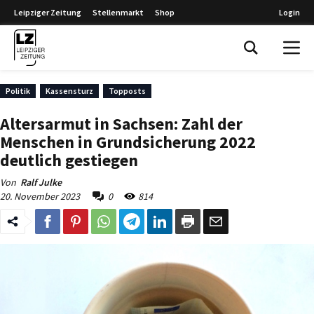
Leipziger Zeitung
Stellenmarkt
Shop
Login
Leipziger Zeitung
Politik
Kassensturz
Topposts
Altersarmut in Sachsen: Zahl der
Menschen in Grundsicherung 2022
deutlich gestiegen
Von
Ralf Julke
20. November 2023
0
814