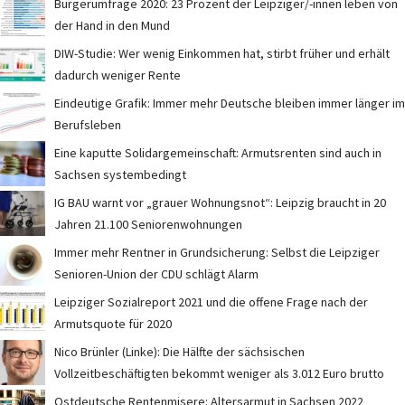
Bürgerumfrage 2020: 23 Prozent der Leipziger/-innen leben von
der Hand in den Mund
DIW-Studie: Wer wenig Einkommen hat, stirbt früher und erhält
dadurch weniger Rente
Eindeutige Grafik: Immer mehr Deutsche bleiben immer länger im
Berufsleben
Eine kaputte Solidargemeinschaft: Armutsrenten sind auch in
Sachsen systembedingt
IG BAU warnt vor „grauer Wohnungsnot“: Leipzig braucht in 20
Jahren 21.100 Seniorenwohnungen
Immer mehr Rentner in Grundsicherung: Selbst die Leipziger
Senioren-Union der CDU schlägt Alarm
Leipziger Sozialreport 2021 und die offene Frage nach der
Armutsquote für 2020
Nico Brünler (Linke): Die Hälfte der sächsischen
Vollzeitbeschäftigten bekommt weniger als 3.012 Euro brutto
Ostdeutsche Rentenmisere: Altersarmut in Sachsen 2022