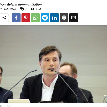
Von
Referat Kommunikation
2. Juli 2020
0
194
to: L-IZ.de