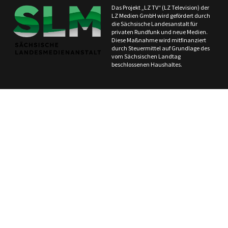
Das Projekt „LZ TV“ (LZ Television) der
LZ Medien GmbH wird gefördert durch
die Sächsische Landesanstalt für
privaten Rundfunk und neue Medien.
Diese Maßnahme wird mitfinanziert
durch Steuermittel auf Grundlage des
vom Sächsischen Landtag
beschlossenen Haushaltes.