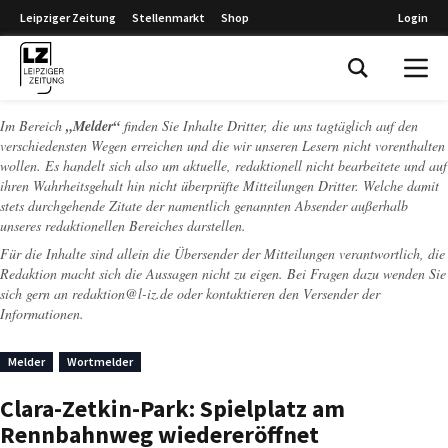
Leipziger Zeitung
Stellenmarkt
Shop
Login
Leipziger Zeitung
Im Bereich
„Melder“
finden Sie Inhalte Dritter, die uns tagtäglich auf den
verschiedensten Wegen erreichen und die wir unseren Lesern nicht vorenthalten
wollen. Es handelt sich also um aktuelle, redaktionell nicht bearbeitete und auf
ihren Wahrheitsgehalt hin nicht überprüfte Mitteilungen Dritter. Welche damit
stets durchgehende Zitate der namentlich genannten Absender außerhalb
unseres redaktionellen Bereiches darstellen.
Für die Inhalte sind allein die Übersender der Mitteilungen verantwortlich, die
Redaktion macht sich die Aussagen nicht zu eigen. Bei Fragen dazu wenden Sie
sich gern an
redaktion@l-iz.de
oder kontaktieren den Versender der
Informationen.
Melder
Wortmelder
Clara-Zetkin-Park: Spielplatz am
Rennbahnweg wiedereröffnet