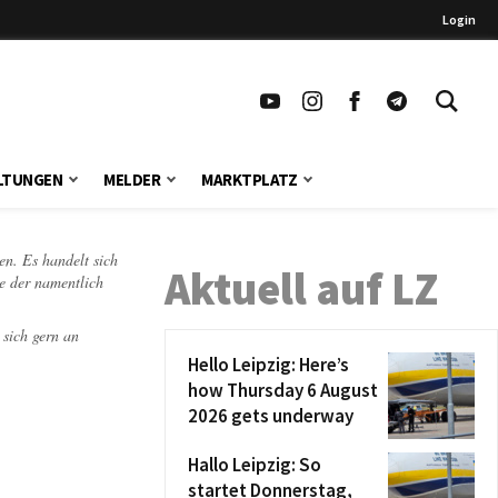
Login
LTUNGEN
MELDER
MARKTPLATZ
en. Es handelt sich
Aktuell auf LZ
te der namentlich
 sich gern an
Hello Leipzig: Here’s
how Thursday 6 August
2026 gets underway
Hallo Leipzig: So
startet Donnerstag,