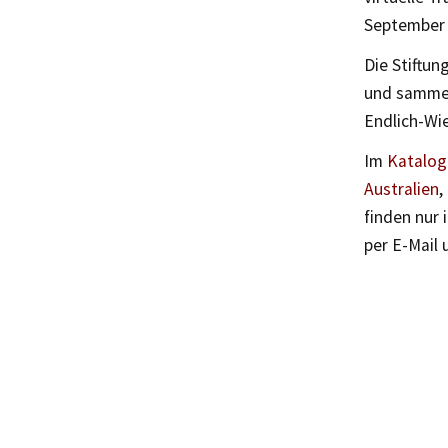
September 2
Die Stiftun
und sammel
Endlich-Wi
Im
Katalog
Australien
,
finden nur 
per E-Mail 