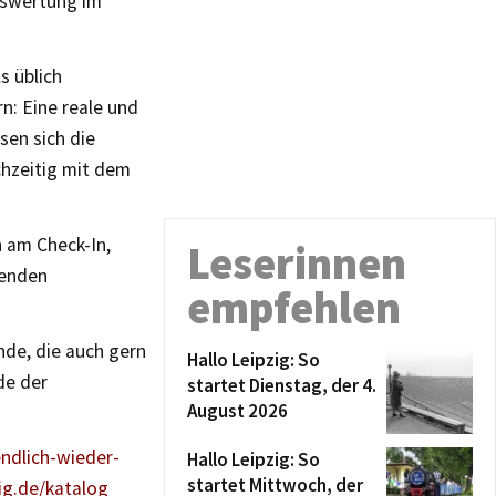
Auswertung im
s üblich
n: Eine reale und
sen sich die
chzeitig mit dem
 am Check-In,
Leserinnen
benden
empfehlen
nde, die auch gern
Hallo Leipzig: So
de der
startet Dienstag, der 4.
August 2026
ndlich-wieder-
Hallo Leipzig: So
startet Mittwoch, der
ig.de/katalog