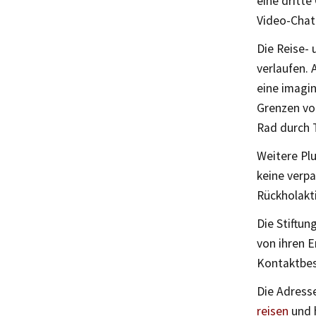
eine dritte
Video-Chat
Die Reise- 
verlaufen. 
eine imagin
Grenzen vo
Rad durch 
Weitere Pl
keine verp
Rückholakt
Die Stiftun
von ihren 
Kontaktbes
Die Adress
reisen
und h