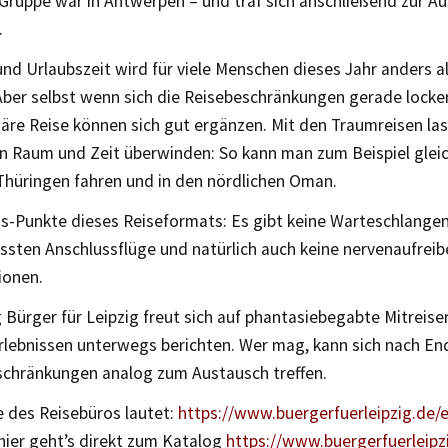
 Gruppe war in Antwerpen – und traf sich anschließend zur 
.
und Urlaubszeit wird für viele Menschen dieses Jahr anders al
Aber selbst wenn sich die Reisebeschränkungen gerade locker
äre Reise können sich gut ergänzen. Mit den Traumreisen las
n Raum und Zeit überwinden: So kann man zum Beispiel glei
Thüringen fahren und in den nördlichen Oman.
us-Punkte dieses Reiseformats: Es gibt keine Warteschlangen
assten Anschlussflüge und natürlich auch keine nervenaufrei
ionen.
g Bürger für Leipzig freut sich auf phantasiebegabte Mitreise
Erlebnissen unterwegs berichten. Wer mag, kann sich nach En
chränkungen analog zum Austausch treffen.
e des Reisebüros lautet:
https://www.buergerfuerleipzig.de/e
ier geht’s direkt zum Katalog
https://www.buergerfuerleipz