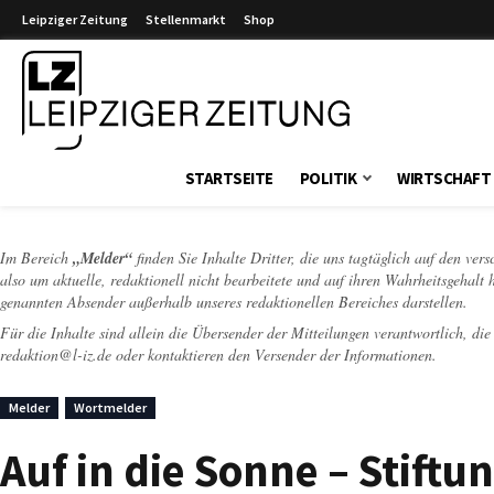
Leipziger Zeitung
Stellenmarkt
Shop
Leipziger Zeitung
STARTSEITE
POLITIK
WIRTSCHAFT
Im Bereich
„Melder“
finden Sie Inhalte Dritter, die uns tagtäglich auf den ver
also um aktuelle, redaktionell nicht bearbeitete und auf ihren Wahrheitsgehalt 
genannten Absender außerhalb unseres redaktionellen Bereiches darstellen.
Für die Inhalte sind allein die Übersender der Mitteilungen verantwortlich, di
redaktion@l-iz.de
oder kontaktieren den Versender der Informationen.
Melder
Wortmelder
Auf in die Sonne – Stiftun