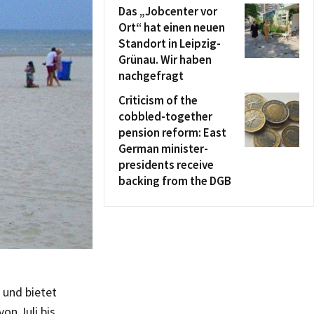
Das „Jobcenter vor
Ort“ hat einen neuen
Standort in Leipzig-
Grünau. Wir haben
nachgefragt
Criticism of the
cobbled-together
pension reform: East
German minister-
presidents receive
backing from the DGB
 und bietet
on Juli bis