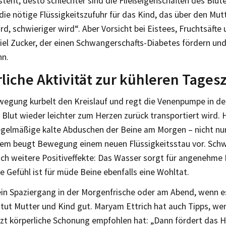
teht, desto schlechter sind die Fließeigenschaften des Blut
die nötige Flüssigkeitszufuhr für das Kind, das über den Mu
rd, schwieriger wird“. Aber Vorsicht bei Eistees, Fruchtsäfte 
iel Zucker, der einen Schwangerschafts-Diabetes fördern und
nn.
liche Aktivität zur kühleren Tagesz
wegung kurbelt den Kreislauf und regt die Venenpumpe in de
Blut wieder leichter zum Herzen zurück transportiert wird. 
egelmäßige kalte Abduschen der Beine am Morgen – nicht nu
em beugt Bewegung einem neuen Flüssigkeitsstau vor. Sch
h weitere Positiveffekte: Das Wasser sorgt für angenehme
 Gefühl ist für müde Beine ebenfalls eine Wohltat.
ein Spaziergang in der Morgenfrische oder am Abend, wenn e
t, tut Mutter und Kind gut. Maryam Ettrich hat auch Tipps, 
rzt körperliche Schonung empfohlen hat: „Dann fördert das 