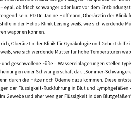
– egal, ob frisch schwanger oder kurz vor dem Entbindungs
engend sein. PD Dr. Janine Hoffmann, Oberärztin der Klinik 
hilfe in der Helios Klinik Leisnig weiß, wie sich werdende Mü
ren wappnen können.
ich, Oberärztin der Klinik für Gynäkologie und Geburtshilfe in
 weiß, wie sich werdende Mütter für hohe Temperaturen wa
e und geschwollene Füße – Wassereinlagerungen stellen typi
cheinungen einer Schwangerschaft dar. „Sommer-Schwangere
wenn durch die Hitze noch Ödeme dazu kommen. Diese entst
gen der Flüssigkeit-Rückführung in Blut und Lymphgefäßen –
t im Gewebe und eher weniger Flüssigkeit in den Blutgefäße