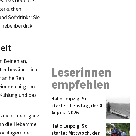
es. Das bedeutet
tterkuchen
und Softdrinks: Sie
 nebenbei dick
eit
n Beinen an,
Leserinnen
Hier bewährt sich
r an heißen
empfehlen
wimmen birgt im
 Kühlung und das
Hallo Leipzig: So
startet Dienstag, der 4.
August 2026
s nicht mehr ganz
wenn die Hebamme
Hallo Leipzig: So
Hochlagern der
startet Mittwoch, der