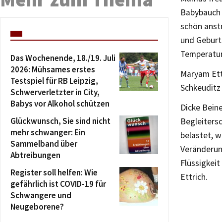
Babybauch 
schön anstr
und Geburts
Temperatu
Das Wochenende, 18./19. Juli
2026: Mühsames erstes
Maryam Ettr
Testspiel für RB Leipzig,
Schkeuditz
Schwerverletzter in City,
Babys vor Alkohol schützen
Dicke Bein
Glückwunsch, Sie sind nicht
Begleiters
mehr schwanger: Ein
belastet, 
Sammelband über
Veränderun
Abtreibungen
Flüssigkei
Register soll helfen: Wie
Ettrich.
gefährlich ist COVID-19 für
Schwangere und
Neugeborene?