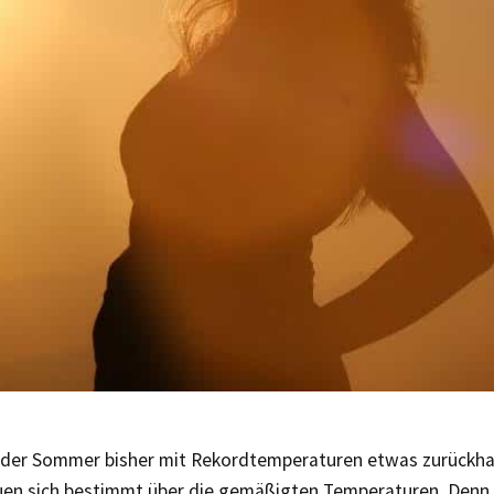
der Sommer bisher mit Rekordtemperaturen etwas zurückha
en sich bestimmt über die gemäßigten Temperaturen. Denn 