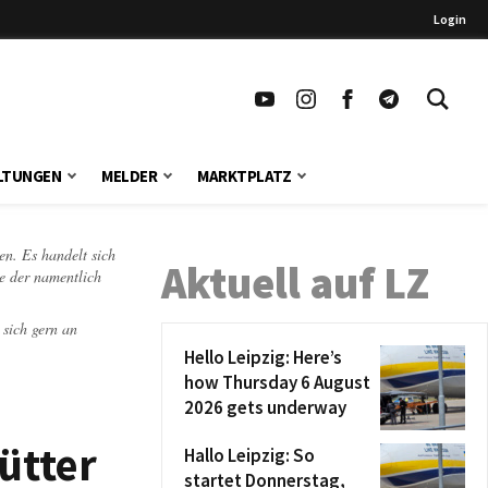
Login
LTUNGEN
MELDER
MARKTPLATZ
en. Es handelt sich
Aktuell auf LZ
te der namentlich
 sich gern an
Hello Leipzig: Here’s
how Thursday 6 August
2026 gets underway
ütter
Hallo Leipzig: So
startet Donnerstag,