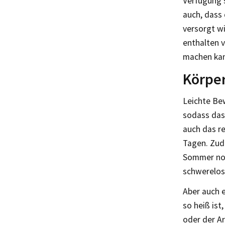
Verfügung s
auch, dass 
versorgt wi
enthalten v
machen ka
Körper
Leichte Be
sodass das 
auch das r
Tagen. Zud
Sommer noc
schwerelose
Aber auch 
so heiß is
oder der A