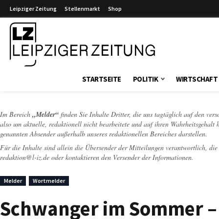
Leipziger Zeitung
Stellenmarkt
Shop
Leipziger Zeitung
STARTSEITE
POLITIK
WIRTSCHAFT
Im Bereich
„Melder“
finden Sie Inhalte Dritter, die uns tagtäglich auf den ver
also um aktuelle, redaktionell nicht bearbeitete und auf ihren Wahrheitsgehalt 
genannten Absender außerhalb unseres redaktionellen Bereiches darstellen.
Für die Inhalte sind allein die Übersender der Mitteilungen verantwortlich, di
redaktion@l-iz.de
oder kontaktieren den Versender der Informationen.
Melder
Wortmelder
Schwanger im Sommer –