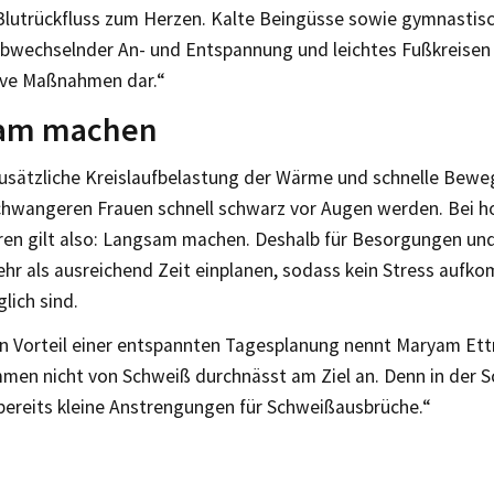
Blutrückfluss zum Herzen. Kalte Beingüsse sowie gymnasti
abwechselnder An- und Entspannung und leichtes Fußkreisen 
tive Maßnahmen dar.“
am machen
zusätzliche Kreislaufbelastung der Wärme und schnelle Bew
schwangeren Frauen schnell schwarz vor Augen werden. Bei 
en gilt also: Langsam machen. Deshalb für Besorgungen un
r als ausreichend Zeit einplanen, sodass kein Stress aufk
lich sind.
en Vorteil einer entspannten Tagesplanung nennt Maryam Ett
men nicht von Schweiß durchnässt am Ziel an. Denn in der 
 bereits kleine Anstrengungen für Schweißausbrüche.“