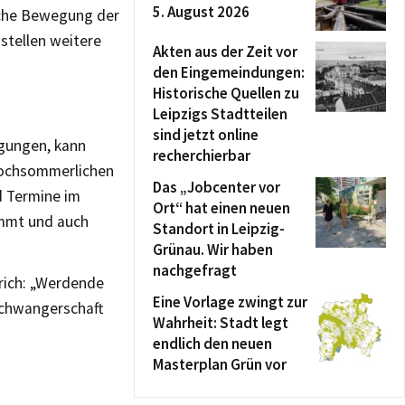
5. August 2026
sche Bewegung der
stellen weitere
Akten aus der Zeit vor
den Eingemeindungen:
Historische Quellen zu
Leipzigs Stadtteilen
sind jetzt online
egungen, kann
recherchierbar
hochsommerlichen
Das „Jobcenter vor
d Termine im
Ort“ hat einen neuen
ommt und auch
Standort in Leipzig-
Grünau. Wir haben
nachgefragt
rich: „Werdende
Eine Vorlage zwingt zur
Schwangerschaft
Wahrheit: Stadt legt
endlich den neuen
Masterplan Grün vor