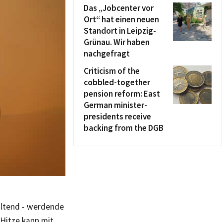
Das „Jobcenter vor
Ort“ hat einen neuen
Standort in Leipzig-
Grünau. Wir haben
nachgefragt
Criticism of the
cobbled-together
pension reform: East
German minister-
presidents receive
backing from the DGB
ltend - werdende
Hitze kann mit