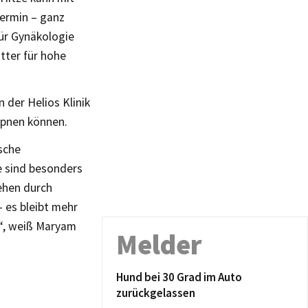
termin – ganz
für Gynäkologie
tter für hohe
 der Helios Klinik
ppnen können.
sche
 sind besonders
ehen durch
 es bleibt mehr
n“, weiß Maryam
Melder
Hund bei 30 Grad im Auto
zurückgelassen