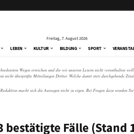
Freitag, 7. August 2026
LEBEN
KULTUR
BILDUNG
SPORT
VERANSTA
schiedensten Wegen erreichen und die wir unseren Lesern nicht vorenthalten woll
hin nicht überprüfte Mitteilungen Dritter. Welche damit stets durchgehende Zita
e Redaktion macht sich die Aussagen nicht zu eigen. Bei Fragen dazu wenden Sie
 bestätigte Fälle (Stand 