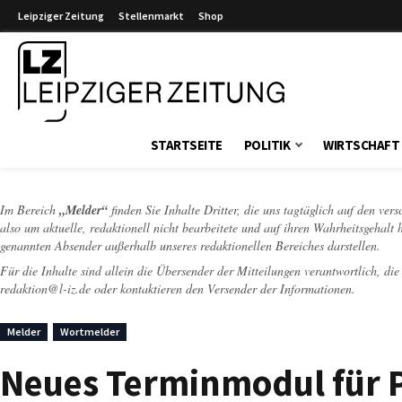
Leipziger Zeitung
Stellenmarkt
Shop
Leipziger Zeitung
STARTSEITE
POLITIK
WIRTSCHAFT
Im Bereich
„Melder“
finden Sie Inhalte Dritter, die uns tagtäglich auf den ver
also um aktuelle, redaktionell nicht bearbeitete und auf ihren Wahrheitsgehalt 
genannten Absender außerhalb unseres redaktionellen Bereiches darstellen.
Für die Inhalte sind allein die Übersender der Mitteilungen verantwortlich, di
redaktion@l-iz.de
oder kontaktieren den Versender der Informationen.
Melder
Wortmelder
Neues Terminmodul für 