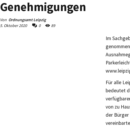
Genehmigungen
Von
Ordnungsamt Leipzig
5. Oktober 2020
0
89
Im Sachgeb
genommen w
Ausnahmeg
Parkerleic
www.leipzi
Für alle Le
bedeutet d
verfügbare
von zu Hau
der Bürger
vereinbart