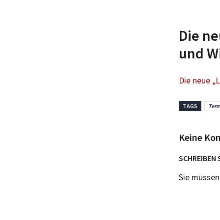
Die ne
und W
Die neue „L
TAGS
Ter
Keine Ko
SCHREIBEN 
Sie müsse