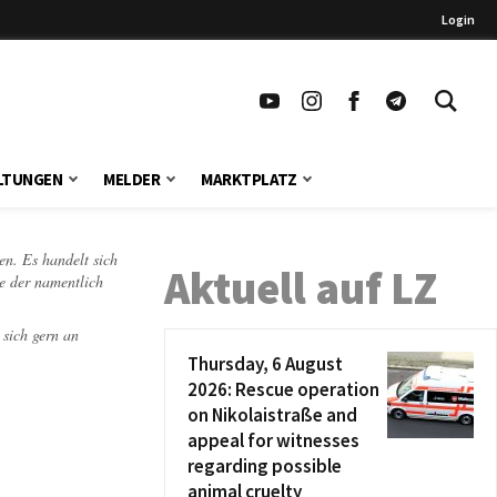
Login
LTUNGEN
MELDER
MARKTPLATZ
en. Es handelt sich
Aktuell auf LZ
te der namentlich
 sich gern an
Thursday, 6 August
2026: Rescue operation
on Nikolaistraße and
appeal for witnesses
regarding possible
animal cruelty