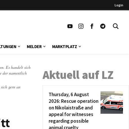
Login
LTUNGEN
MELDER
MARKTPLATZ
en. Es handelt sich
Aktuell auf LZ
te der namentlich
 sich gern an
Thursday, 6 August
2026: Rescue operation
on Nikolaistraße and
appeal for witnesses
tt
regarding possible
animal cruelty