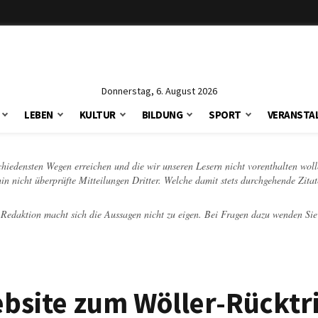
Donnerstag, 6. August 2026
LEBEN
KULTUR
BILDUNG
SPORT
VERANSTA
schiedensten Wegen erreichen und die wir unseren Lesern nicht vorenthalten woll
hin nicht überprüfte Mitteilungen Dritter. Welche damit stets durchgehende Zita
e Redaktion macht sich die Aussagen nicht zu eigen. Bei Fragen dazu wenden Sie
bsite zum Wöller-Rücktri