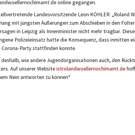
andwoellernochimamt.de online gegangen.
tellvertretende Landesvorsitzende Leon KÖHLER: „Roland Wöl
ng mit jüngsten Äußerungen zum Abschieben in den Folters
sagen in Leipzig als Innenminister nicht mehr tragbar. Dies
ngene Polizeieinsatz hatte die Konsequenz, dass inmitten e
e Corona-Party stattfinden konnte.
n deshalb, wie andere Jugendorganisationen auch, den Rücktr
ters. Auf unserer Website
istrolandwoellernochimamt.de
hoff
inem Nein antworten zu können“