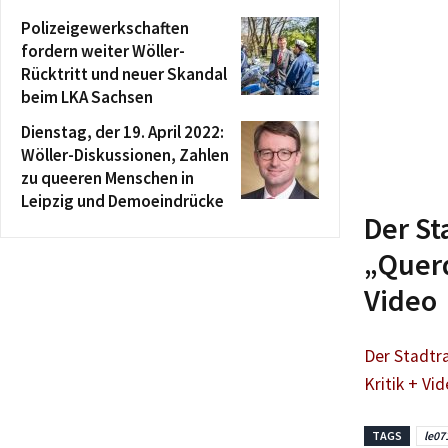
Polizeigewerkschaften
fordern weiter Wöller-
Rücktritt und neuer Skandal
beim LKA Sachsen
Dienstag, der 19. April 2022:
Wöller-Diskussionen, Zahlen
zu queeren Menschen in
Leipzig und Demoeindrücke
Der St
„Querd
Video
Der Stadtra
Kritik + Vi
TAGS
le07