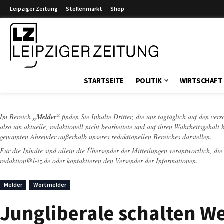
Leipziger Zeitung
Stellenmarkt
Shop
Leipziger Zeitung
STARTSEITE
POLITIK
WIRTSCHAFT
Im Bereich
„Melder“
finden Sie Inhalte Dritter, die uns tagtäglich auf den ver
also um aktuelle, redaktionell nicht bearbeitete und auf ihren Wahrheitsgehalt 
genannten Absender außerhalb unseres redaktionellen Bereiches darstellen.
Für die Inhalte sind allein die Übersender der Mitteilungen verantwortlich, di
redaktion@l-iz.de
oder kontaktieren den Versender der Informationen.
Melder
Wortmelder
Jungliberale schalten We