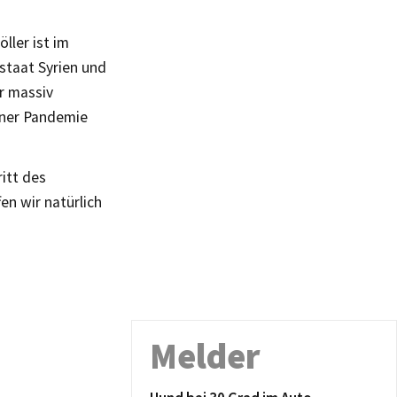
ler ist im
taat Syrien und
er massiv
iner Pandemie
itt des
en wir natürlich
Melder