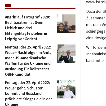
www.istrol
Dazu der S
Angriff auf Fotograf 2020:
Zusammenha
Rechtsextremist Sven
mit dem Ver
Liebich und drei
schiefgega
Mitangeklagte stehen in
eine riesig
Leipzig vor Gericht
Montag, der 25. April 2022:
Wir forder
Wöller-Nachfolger im Amt,
Innenminis
mehr US-amerikanische
bald mit e
Waffen für die Ukraine und
Ausladung für Delitzscher
OBM-Kandidat
Freitag, der 22. April 2022:
Wöller geht, Schuster
kommt und Russland
präzisiert Kriegsziele in der
Ukraine