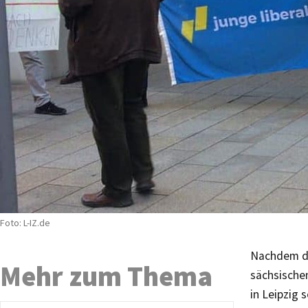
Foto: L-IZ.de
Nachdem di
Mehr zum Thema
sächsische
in Leipzig 