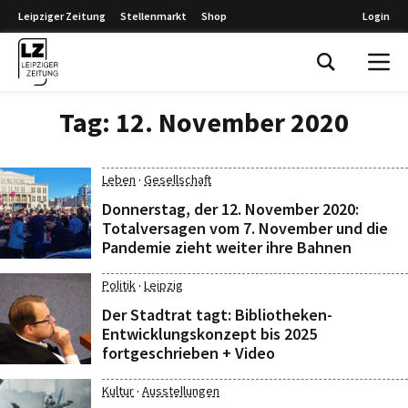
Leipziger Zeitung
Stellenmarkt
Shop
Login
Leipziger Zeitung
Tag:
12. November 2020
·
Leben
Gesellschaft
Donnerstag, der 12. November 2020:
Totalversagen vom 7. November und die
Pandemie zieht weiter ihre Bahnen
·
Politik
Leipzig
Der Stadtrat tagt: Bibliotheken-
Entwicklungskonzept bis 2025
fortgeschrieben + Video
·
Kultur
Ausstellungen