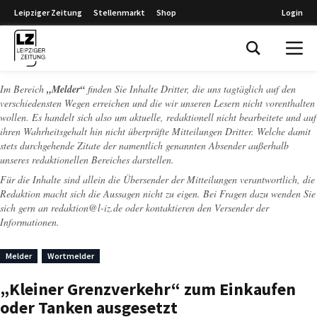
Leipziger Zeitung
Stellenmarkt
Shop
Login
Leipziger Zeitung
Im Bereich
„Melder“
finden Sie Inhalte Dritter, die uns tagtäglich auf den
verschiedensten Wegen erreichen und die wir unseren Lesern nicht vorenthalten
wollen. Es handelt sich also um aktuelle, redaktionell nicht bearbeitete und auf
ihren Wahrheitsgehalt hin nicht überprüfte Mitteilungen Dritter. Welche damit
stets durchgehende Zitate der namentlich genannten Absender außerhalb
unseres redaktionellen Bereiches darstellen.
Für die Inhalte sind allein die Übersender der Mitteilungen verantwortlich, die
Redaktion macht sich die Aussagen nicht zu eigen. Bei Fragen dazu wenden Sie
sich gern an
redaktion@l-iz.de
oder kontaktieren den Versender der
Informationen.
Melder
Wortmelder
„Kleiner Grenzverkehr“ zum Einkaufen
oder Tanken ausgesetzt