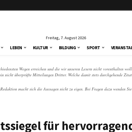
Freitag, 7. August 2026
LEBEN
KULTUR
BILDUNG
SPORT
VERANSTA
schiedensten Wegen erreichen und die wir unseren Lesern nicht vorenthalten woll
hin nicht überprüfte Mitteilungen Dritter. Welche damit stets durchgehende Zita
e Redaktion macht sich die Aussagen nicht zu eigen. Bei Fragen dazu wenden Sie
tssiegel für hervorragen