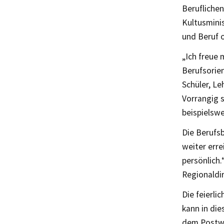
Beruflichen
Kultusminis
und Beruf 
„Ich freue 
Berufsorie
Schüler, L
Vorrangig s
beispielsw
Die Berufs
weiter err
persönlich.
Regionaldi
Die feierli
kann in die
dem Postw