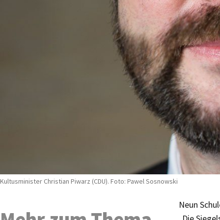
Kultusminister Christian Piwarz (CDU). Foto: Pawel Sosnowski
Neun Schule
Mehr zum Thema
„Die Siegel