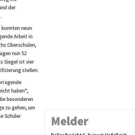
und der
.
ng konnten neun
gende Arbeit in
chs Oberschulen,
ragen nun 52
 Siegel ist vier
fizierung stellen.
vorragende
eicht haben“,
 die besonderen
ge zu gehen, um
ie Schüler
Melder