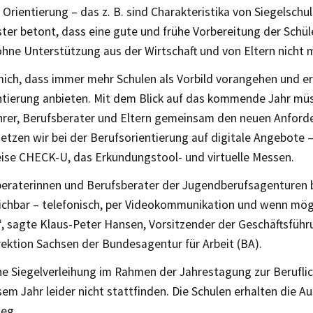
 Orientierung – das z. B. sind Charakteristika von Siegelschul
ter betont, dass eine gute und frühe Vorbereitung der Schül
ohne Unterstützung aus der Wirtschaft und von Eltern nicht 
mich, dass immer mehr Schulen als Vorbild vorangehen und er
ntierung anbieten. Mit dem Blick auf das kommende Jahr müs
ehrer, Berufsberater und Eltern gemeinsam den neuen Anforde
etzen wir bei der Berufsorientierung auf digitale Angebote 
eise CHECK-U, das Erkundungstool- und virtuelle Messen.
beraterinnen und Berufsberater der Jugendberufsagenturen 
eichbar – telefonisch, per Videokommunikation und wenn mög
“, sagte Klaus-Peter Hansen, Vorsitzender der Geschäftsführ
rektion Sachsen der Bundesagentur für Arbeit (BA).
che Siegelverleihung im Rahmen der Jahrestagung zur Berufli
sem Jahr leider nicht stattfinden. Die Schulen erhalten die A
eg.