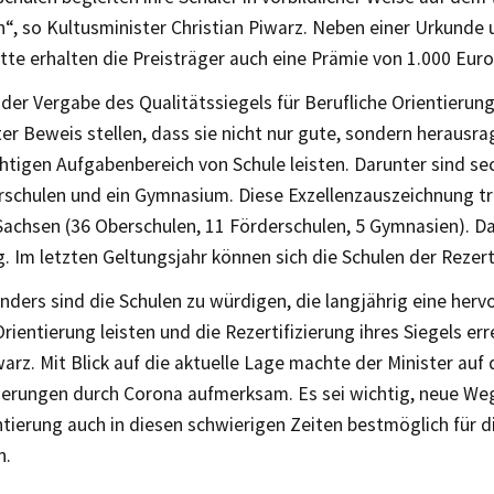
“, so Kultusminister Christian Piwarz. Neben einer Urkunde 
tte erhalten die Preisträger auch eine Prämie von 1.000 Euro
 der Vergabe des Qualitätssiegels für Berufliche Orientieru
er Beweis stellen, dass sie nicht nur gute, sondern herausra
htigen Aufgabenbereich von Schule leisten. Darunter sind se
rschulen und ein Gymnasium. Diese Exzellenzauszeichnung t
Sachsen (36 Oberschulen, 11 Förderschulen, 5 Gymnasien). Das
g. Im letzten Geltungsjahr können sich die Schulen der Rezerti
ders sind die Schulen zu würdigen, die langjährig eine her
Orientierung leisten und die Rezertifizierung ihres Siegels err
warz. Mit Blick auf die aktuelle Lage machte der Minister auf
erungen durch Corona aufmerksam. Es sei wichtig, neue We
tierung auch in diesen schwierigen Zeiten bestmöglich für d
n.