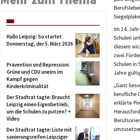
Berufsleben
Siegelplake
Im 14. Jahr
Hallo Leipzig: So startet
Schulen unt
Donnerstag, der 5. März 2026
diesem wic
zwei Förde
Schulen in 
Prävention und Repression:
Grüne und CDU uneins im
Jahre gülti
Kampf gegen
„Ganz beson
Kinderkriminalität
berufliche 
Der Stadtrat tagte: Braucht
erklärte Pi
Leipzig einen Eigenbetrieb,
um die Schulen zu putzen? +
Herausford
Video
Berufsorien
umzusetze
Der Stadtrat tagte: Liste mit
sanierungsreifen Leipziger