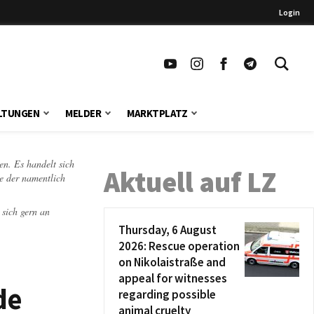
Login
LTUNGEN
MELDER
MARKTPLATZ
en. Es handelt sich
Aktuell auf LZ
te der namentlich
 sich gern an
Thursday, 6 August
2026: Rescue operation
on Nikolaistraße and
appeal for witnesses
de
regarding possible
animal cruelty