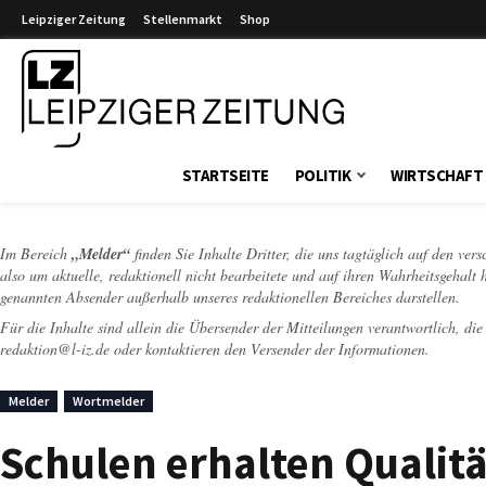
Leipziger Zeitung
Stellenmarkt
Shop
Leipziger Zeitung
STARTSEITE
POLITIK
WIRTSCHAFT
Im Bereich
„Melder“
finden Sie Inhalte Dritter, die uns tagtäglich auf den ver
also um aktuelle, redaktionell nicht bearbeitete und auf ihren Wahrheitsgehalt 
genannten Absender außerhalb unseres redaktionellen Bereiches darstellen.
Für die Inhalte sind allein die Übersender der Mitteilungen verantwortlich, di
redaktion@l-iz.de
oder kontaktieren den Versender der Informationen.
Melder
Wortmelder
Schulen erhalten Qualitä