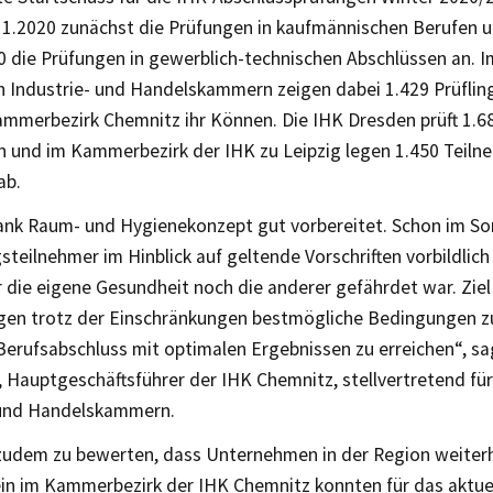
11.2020 zunächst die Prüfungen in kaufmännischen Berufen 
0 die Prüfungen in gewerblich-technischen Abschlüssen an. I
n Industrie- und Handelskammern zeigen dabei 1.429 Prüflin
mmerbezirk Chemnitz ihr Können. Die IHK Dresden prüft 1.68
n und im Kammerbezirk der IHK zu Leipzig legen 1.450 Teilne
ab.
dank Raum- und Hygienekonzept gut vorbereitet. Schon im S
steilnehmer im Hinblick auf geltende Vorschriften vorbildlich
die eigene Gesundheit noch die anderer gefährdet war. Ziel i
ngen trotz der Einschränkungen bestmögliche Bedingungen z
Berufsabschluss mit optimalen Ergebnissen zu erreichen“, s
 Hauptgeschäftsführer der IHK Chemnitz, stellvertretend für
 und Handelskammern.
t zudem zu bewerten, dass Unternehmen in der Region weiterh
lein im Kammerbezirk der IHK Chemnitz konnten für das aktue