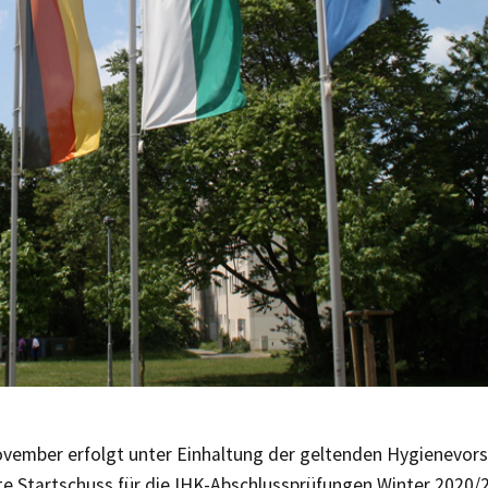
vember erfolgt unter Einhaltung der geltenden Hygienevorsc
e Startschuss für die IHK-Abschlussprüfungen Winter 2020/2