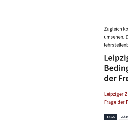
Zugleich k
umsehen. D
lehrstelle
Leipzi
Beding
der Fr
Leipziger 
Frage der F
TAGS
Absc