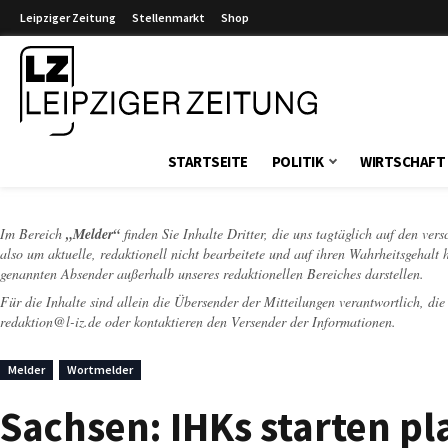
Leipziger Zeitung
Stellenmarkt
Shop
Leipziger Zeitung
STARTSEITE
POLITIK
WIRTSCHAFT
Im Bereich
„Melder“
finden Sie Inhalte Dritter, die uns tagtäglich auf den ver
also um aktuelle, redaktionell nicht bearbeitete und auf ihren Wahrheitsgehalt 
genannten Absender außerhalb unseres redaktionellen Bereiches darstellen.
Für die Inhalte sind allein die Übersender der Mitteilungen verantwortlich, di
redaktion@l-iz.de
oder kontaktieren den Versender der Informationen.
Melder
Wortmelder
Sachsen: IHKs starten p