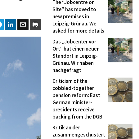
The “Jobcentre on
Site” has moved to
new premises in
Leipzig-Grünau. We
asked for more details
Das „Jobcenter vor
Ort“ hat einen neuen
Standort in Leipzig-
Grünau. Wir haben
nachgefragt
Criticism of the
cobbled-together
pension reform: East
German minister-
presidents receive
backing from the DGB
Kritik an der
zusammengeschustert