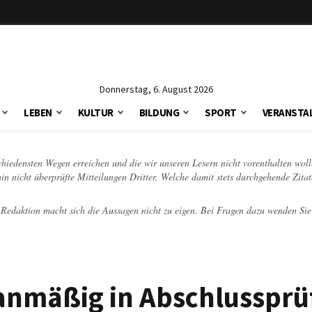
Donnerstag, 6. August 2026
LEBEN
KULTUR
BILDUNG
SPORT
VERANSTA
schiedensten Wegen erreichen und die wir unseren Lesern nicht vorenthalten woll
hin nicht überprüfte Mitteilungen Dritter. Welche damit stets durchgehende Zita
e Redaktion macht sich die Aussagen nicht zu eigen. Bei Fragen dazu wenden Sie
lanmäßig in Abschlusspr