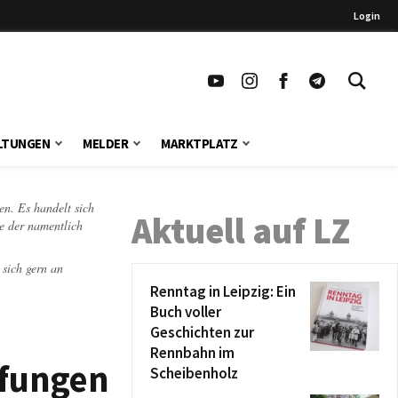
Login
LTUNGEN
MELDER
MARKTPLATZ
en. Es handelt sich
Aktuell auf LZ
te der namentlich
 sich gern an
Renntag in Leipzig: Ein
Buch voller
Geschichten zur
Rennbahn im
üfungen
Scheibenholz