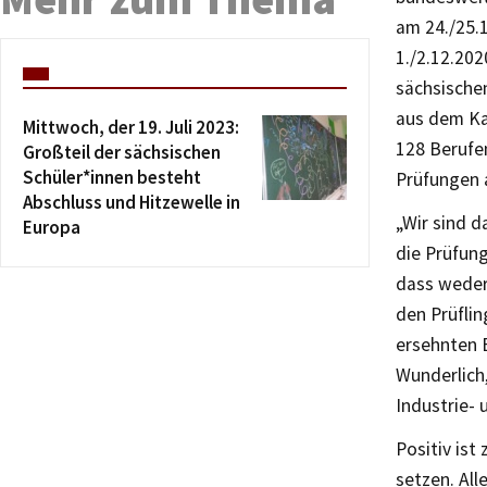
am 24./25.
1./2.12.202
sächsische
aus dem Ka
Mittwoch, der 19. Juli 2023:
128 Berufe
Großteil der sächsischen
Schüler*innen besteht
Prüfungen 
Abschluss und Hitzewelle in
„Wir sind 
Europa
die Prüfung
dass weder 
den Prüfli
ersehnten 
Wunderlich,
Industrie-
Positiv is
setzen. Al