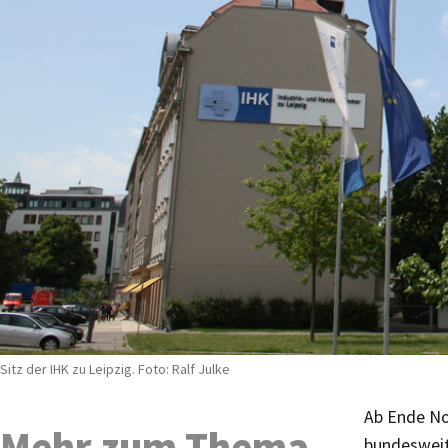
Sitz der IHK zu Leipzig. Foto: Ralf Julke
Ab Ende No
Mehr zum Thema
bundesweit