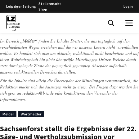
Stellenmarkt
Leipziger Zeitung
Login
Shop
Leipziger Zeitung
Im Bereich
„Melder“
finden Sie Inhalte Dritter, die uns tagtäglich auf den
verschiedensten Wegen erreichen und die wir unseren Lesern nicht vorenthalten
wollen. Es handelt sich also um aktuelle, redaktionell nicht bearbeitete und auf
ihren Wahrheitsgehalt hin nicht überprüfte Mitteilungen Dritter. Welche damit
stets durchgehende Zitate der namentlich genannten Absender außerhalb
unseres redaktionellen Bereiches darstellen.
Für die Inhalte sind allein die Übersender der Mitteilungen verantwortlich, die
Redaktion macht sich die Aussagen nicht zu eigen. Bei Fragen dazu wenden Sie
sich gern an
redaktion@l-iz.de
oder kontaktieren den Versender der
Informationen.
Melder
Wortmelder
Sachsenforst stellt die Ergebnisse der 22.
Säge- und Wertholzsubmission vor