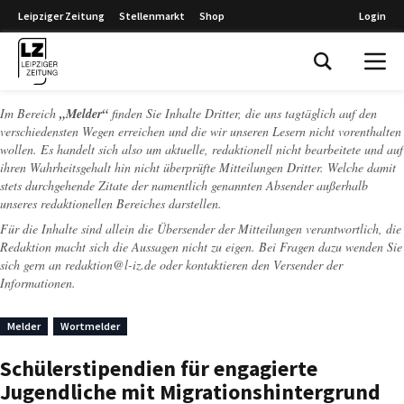
Leipziger Zeitung
Stellenmarkt
Shop
Login
Leipziger Zeitung
Im Bereich
„Melder“
finden Sie Inhalte Dritter, die uns tagtäglich auf den
verschiedensten Wegen erreichen und die wir unseren Lesern nicht vorenthalten
wollen. Es handelt sich also um aktuelle, redaktionell nicht bearbeitete und auf
ihren Wahrheitsgehalt hin nicht überprüfte Mitteilungen Dritter. Welche damit
stets durchgehende Zitate der namentlich genannten Absender außerhalb
unseres redaktionellen Bereiches darstellen.
Für die Inhalte sind allein die Übersender der Mitteilungen verantwortlich, die
Redaktion macht sich die Aussagen nicht zu eigen. Bei Fragen dazu wenden Sie
sich gern an
redaktion@l-iz.de
oder kontaktieren den Versender der
Informationen.
Melder
Wortmelder
Schülerstipendien für engagierte
Jugendliche mit Migrationshintergrund