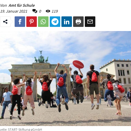
Von
Amt für Schule
19. Januar 2021
0
119
elle: START-Stiftung gGmbH