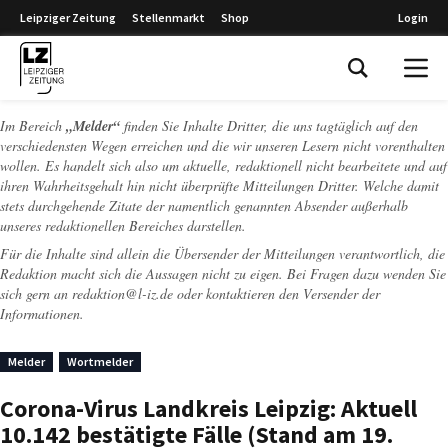
Leipziger Zeitung
Stellenmarkt
Shop
Login
Leipziger Zeitung
Im Bereich
„Melder“
finden Sie Inhalte Dritter, die uns tagtäglich auf den
verschiedensten Wegen erreichen und die wir unseren Lesern nicht vorenthalten
wollen. Es handelt sich also um aktuelle, redaktionell nicht bearbeitete und auf
ihren Wahrheitsgehalt hin nicht überprüfte Mitteilungen Dritter. Welche damit
stets durchgehende Zitate der namentlich genannten Absender außerhalb
unseres redaktionellen Bereiches darstellen.
Für die Inhalte sind allein die Übersender der Mitteilungen verantwortlich, die
Redaktion macht sich die Aussagen nicht zu eigen. Bei Fragen dazu wenden Sie
sich gern an
redaktion@l-iz.de
oder kontaktieren den Versender der
Informationen.
Melder
Wortmelder
Corona-Virus Landkreis Leipzig: Aktuell
10.142 bestätigte Fälle (Stand am 19.