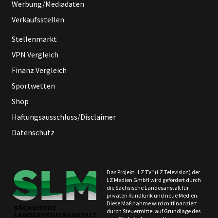
Werbung/Mediadaten
Verkaufsstellen
Stellenmarkt
VPN Vergleich
Finanz Vergleich
Sportwetten
Shop
Haftungsausschluss/Disclaimer
Datenschutz
Das Projekt „LZ TV“ (LZ Television) der
LZ Medien GmbH wird gefördert durch
die Sächsische Landesanstalt für
privaten Rundfunk und neue Medien.
Diese Maßnahme wird mitfinanziert
durch Steuermittel auf Grundlage des