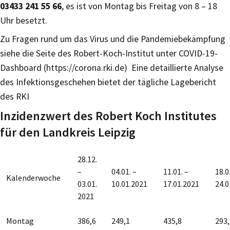
03433 241 55 66
, es ist von Montag bis Freitag von 8 – 18
Uhr besetzt.
Zu Fragen rund um das Virus und die Pandemiebekämpfung
siehe die Seite des Robert-Koch-Institut unter COVID-19-
Dashboard (https://corona.rki.de) Eine detaillierte Analyse
des Infektionsgeschehen bietet der tägliche Lagebericht
des RKI
Inzidenzwert des Robert Koch Institutes
für den Landkreis Leipzig
28.12.
–
04.01. –
11.01. –
18.0
Kalenderwoche
03.01.
10.01.2021
17.01.2021
24.0
2021
Montag
386,6
249,1
435,8
293,