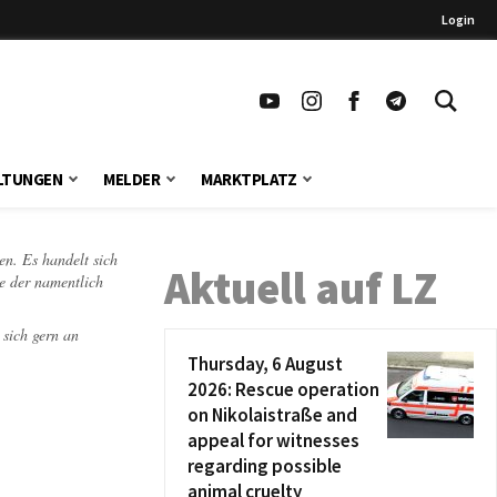
Login
LTUNGEN
MELDER
MARKTPLATZ
en. Es handelt sich
Aktuell auf LZ
te der namentlich
 sich gern an
Thursday, 6 August
2026: Rescue operation
on Nikolaistraße and
appeal for witnesses
regarding possible
animal cruelty