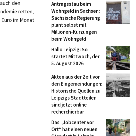
 auch den
Antragsstau beim
Wohngeld in Sachsen:
andemie retten,
Sächsische Regierung
0 Euro im Monat
plant selbst mit
Millionen-Kürzungen
beim Wohngeld
Hallo Leipzig: So
startet Mittwoch, der
5. August 2026
Akten aus der Zeit vor
den Eingemeindungen:
Historische Quellen zu
Leipzigs Stadtteilen
sind jetzt online
recherchierbar
Das „Jobcenter vor
Ort“ hat einen neuen