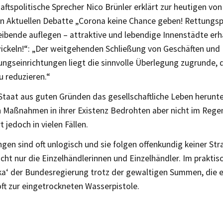
aftspolitische Sprecher Nico Brünler erklärt zur heutigen von
n Aktuellen Debatte „Corona keine Chance geben! Rettungs
ibende auflegen – attraktive und lebendige Innenstädte erh
ickeln!“: „Der weitgehenden Schließung von Geschäften und
ungseinrichtungen liegt die sinnvolle Überlegung zugrunde, d
u reduzieren.“
taat aus guten Gründen das gesellschaftliche Leben herunte
n Maßnahmen in ihrer Existenz Bedrohten aber nicht im Regen
t jedoch in vielen Fällen.
gen sind oft unlogisch und sie folgen offenkundig keiner Str
cht nur die Einzelhändlerinnen und Einzelhändler. Im praktis
ka‘ der Bundesregierung trotz der gewaltigen Summen, die e
oft zur eingetrockneten Wasserpistole.