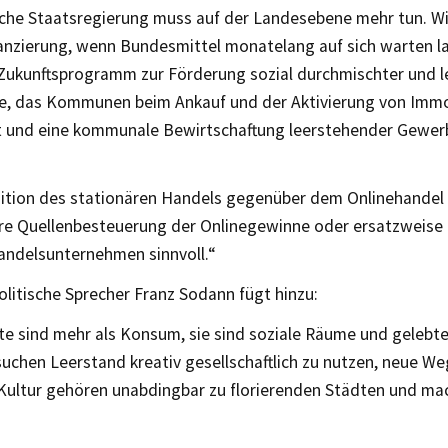
sche Staatsregierung muss auf der Landesebene mehr tun. Wi
anzierung, wenn Bundesmittel monatelang auf sich warten la
Zukunftsprogramm zur Förderung sozial durchmischter und l
e, das Kommunen beim Ankauf und der Aktivierung von Immo
t und eine kommunale Bewirtschaftung leerstehender Gewe
.
ition des stationären Handels gegenüber dem Onlinehandel 
ere Quellenbesteuerung der Onlinegewinne oder ersatzweise
handelsunternehmen sinnvoll.“
olitische Sprecher Franz Sodann fügt hinzu:
e sind mehr als Konsum, sie sind soziale Räume und gelebte 
suchen Leerstand kreativ gesellschaftlich zu nutzen, neue W
Kultur gehören unabdingbar zu florierenden Städten und ma