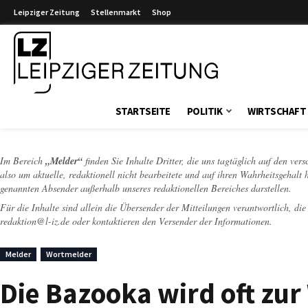
Leipziger Zeitung
Stellenmarkt
Shop
Leipziger Zeitung
STARTSEITE
POLITIK
WIRTSCHAFT
Im Bereich
„Melder“
finden Sie Inhalte Dritter, die uns tagtäglich auf den ver
also um aktuelle, redaktionell nicht bearbeitete und auf ihren Wahrheitsgehalt 
genannten Absender außerhalb unseres redaktionellen Bereiches darstellen.
Für die Inhalte sind allein die Übersender der Mitteilungen verantwortlich, di
redaktion@l-iz.de
oder kontaktieren den Versender der Informationen.
Melder
Wortmelder
Die Bazooka wird oft zur