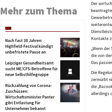
Der wirtsch
Mehr zum Thema
beantragte
Gewerbetre
weiterentw
Dienstleist
Kontakte z
Nach fast 30 Jahren:
Highfield-Festival kündigt
„Wenn der S
unbefristete Pause an
die von de
Das passier
Leipziger Gesundheitsamt
sucht ME/CFS-Betroffene für
Die Regelun
neue Selbsthilfegruppe
zermürbt ni
Rückzahlung von Corona-
die ,Bazoo
Zuschüssen:
allerdings 
Wirtschaftsminister Panter
gibt Entlastung für
Unternehmer bekannt