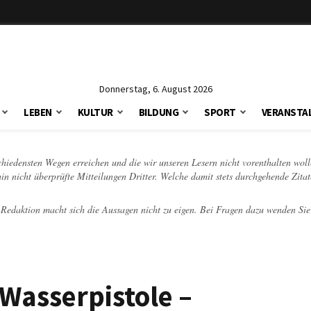
Donnerstag, 6. August 2026
LEBEN
KULTUR
BILDUNG
SPORT
VERANSTA
schiedensten Wegen erreichen und die wir unseren Lesern nicht vorenthalten woll
hin nicht überprüfte Mitteilungen Dritter. Welche damit stets durchgehende Zita
e Redaktion macht sich die Aussagen nicht zu eigen. Bei Fragen dazu wenden Sie
 Wasserpistole –