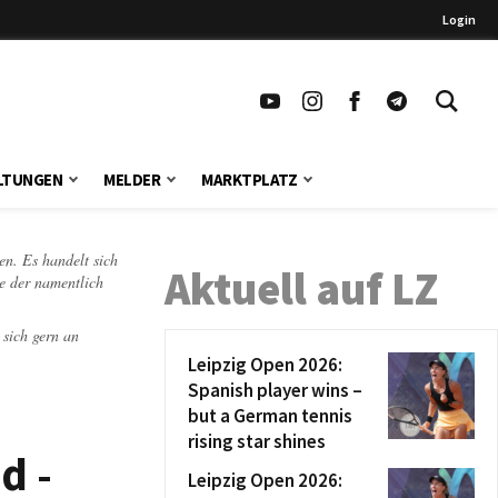
Login
LTUNGEN
MELDER
MARKTPLATZ
en. Es handelt sich
Aktuell auf LZ
te der namentlich
 sich gern an
Leipzig Open 2026:
Spanish player wins –
but a German tennis
rising star shines
d -
Leipzig Open 2026: