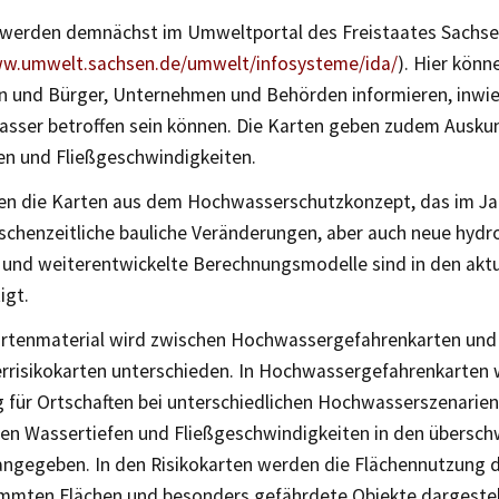
 werden demnächst im Umweltportal des Freistaates Sachsen
ww.umwelt.sachsen.de/umwelt/infosysteme/ida/
). Hier könn
n und Bürger, Unternehmen und Behörden informieren, inwi
sser betroffen sein können. Die Karten geben zudem Auskun
en und Fließgeschwindigkeiten.
ten die Karten aus dem Hochwasserschutzkonzept, das im Jah
schenzeitliche bauliche Veränderungen, aber auch neue hydr
und weiterentwickelte Berechnungsmodelle sind in den aktu
igt.
rtenmaterial wird zwischen Hochwassergefahrenkarten und
risikokarten unterschieden. In Hochwassergefahrenkarten w
 für Ortschaften bei unterschiedlichen Hochwasserszenarien
en Wassertiefen und Fließgeschwindigkeiten in den übers
angegeben. In den Risikokarten werden die Flächennutzung 
mten Flächen und besonders gefährdete Objekte dargestel