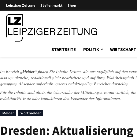
Leipziger Zeitung
Stellenmarkt
Shop
Leipziger Zeitung
STARTSEITE
POLITIK
WIRTSCHAFT
Im Bereich
„Melder“
finden Sie Inhalte Dritter, die uns tagtäglich auf den ver
also um aktuelle, redaktionell nicht bearbeitete und auf ihren Wahrheitsgehalt 
genannten Absender außerhalb unseres redaktionellen Bereiches darstellen.
Für die Inhalte sind allein die Übersender der Mitteilungen verantwortlich, di
redaktion@l-iz.de
oder kontaktieren den Versender der Informationen.
Melder
Wortmelder
Dresden: Aktualisierung