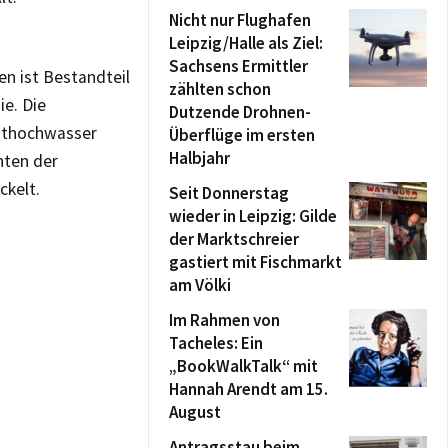
Nicht nur Flughafen
Leipzig/Halle als Ziel:
Sachsens Ermittler
n ist Bestandteil
zählten schon
e. Die
Dutzende Drohnen-
sthochwasser
Überflüge im ersten
Halbjahr
nten der
kelt.
Seit Donnerstag
wieder in Leipzig: Gilde
der Marktschreier
gastiert mit Fischmarkt
am Völki
Im Rahmen von
Tacheles: Ein
„BookWalkTalk“ mit
Hannah Arendt am 15.
August
Antragsstau beim