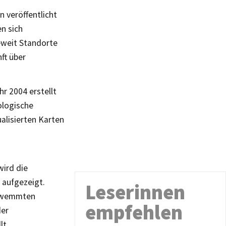
 veröffentlicht
en sich
eweit Standorte
ft über
r 2004 erstellt
ologische
alisierten Karten
ird die
 aufgezeigt.
Leserinnen
chwemmten
empfehlen
der
lt.