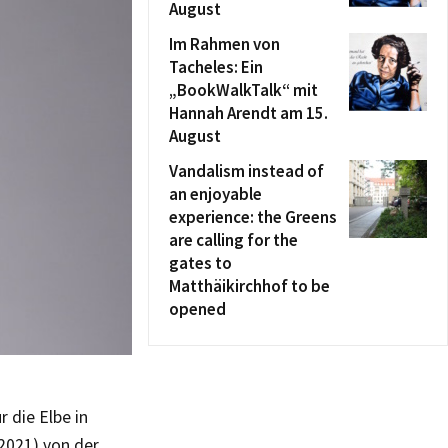
August
Im Rahmen von
Tacheles: Ein
„BookWalkTalk“ mit
Hannah Arendt am 15.
August
Vandalism instead of
an enjoyable
experience: the Greens
are calling for the
gates to
Matthäikirchhof to be
opened
 die Elbe in
 2021) von der