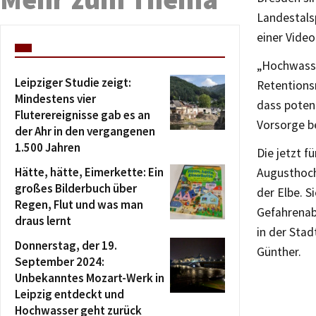
Landestals
einer Video
„Hochwasse
Leipziger Studie zeigt:
Retentions
Mindestens vier
dass poten
Fluterereignisse gab es an
Vorsorge b
der Ahr in den vergangenen
1.500 Jahren
Die jetzt f
Hätte, hätte, Eimerkette: Ein
Augusthoc
großes Bilderbuch über
der Elbe. 
Regen, Flut und was man
Gefahrenab
draus lernt
in der Sta
Donnerstag, der 19.
Günther.
September 2024:
Unbekanntes Mozart-Werk in
Leipzig entdeckt und
Hochwasser geht zurück