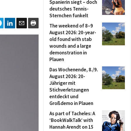
Spanierin siegt – doch
deutsches Tennis-
Sternchen funkelt
The weekend of 8–9
August 2026: 20-year-
old found with stab
wounds and a large
demonstration in
Plauen
Das Wochenende, 8./9.
August 2026: 20-
Jähriger mit
Stichverletzungen
entdeckt und
Großdemo in Plauen
As part of Tacheles: A
‘BookWalkTalk’ with
Hannah Arendt on 15