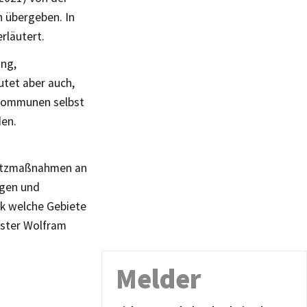
 übergeben. In
rläutert.
ng,
tet aber auch,
 Kommunen selbst
den.
utzmaßnahmen an
ngen und
rk welche Gebiete
ister Wolfram
Melder