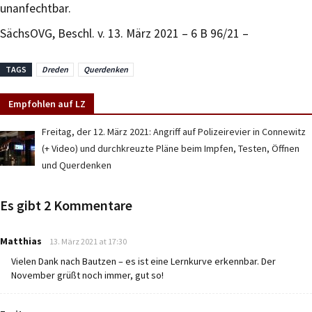
unanfechtbar.
SächsOVG, Beschl. v. 13. März 2021 – 6 B 96/21 –
TAGS
Dreden
Querdenken
Empfohlen auf LZ
Freitag, der 12. März 2021: Angriff auf Polizeirevier in Connewitz
(+ Video) und durchkreuzte Pläne beim Impfen, Testen, Öffnen
und Querdenken
Es gibt 2 Kommentare
says:
Matthias
13. März 2021 at 17:30
Vielen Dank nach Bautzen – es ist eine Lernkurve erkennbar. Der
November grüßt noch immer, gut so!
says: