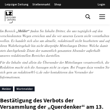
Leipziger Zeitung
Stellenmarkt
Shop
Login
Leipziger Zeitung
Im Bereich
„Melder“
finden Sie Inhalte Dritter, die uns tagtäglich auf den
verschiedensten Wegen erreichen und die wir unseren Lesern nicht vorenthalten
wollen. Es handelt sich also um aktuelle, redaktionell nicht bearbeitete und auf
ihren Wahrheitsgehalt hin nicht überprüfte Mitteilungen Dritter. Welche damit
stets durchgehende Zitate der namentlich genannten Absender außerhalb
unseres redaktionellen Bereiches darstellen.
Für die Inhalte sind allein die Übersender der Mitteilungen verantwortlich, die
Redaktion macht sich die Aussagen nicht zu eigen. Bei Fragen dazu wenden Sie
sich gern an
redaktion@l-iz.de
oder kontaktieren den Versender der
Informationen.
Melder
Wortmelder
Bestätigung des Verbots der
Versammlung der „Querdenker“ am 13.