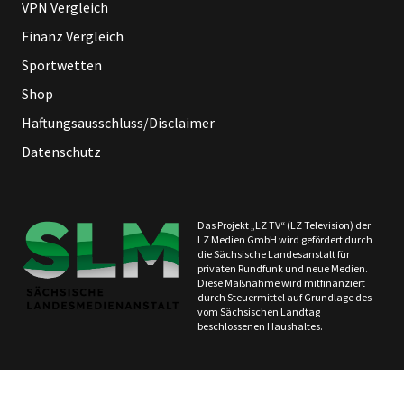
VPN Vergleich
Finanz Vergleich
Sportwetten
Shop
Haftungsausschluss/Disclaimer
Datenschutz
Das Projekt „LZ TV“ (LZ Television) der
LZ Medien GmbH wird gefördert durch
die Sächsische Landesanstalt für
privaten Rundfunk und neue Medien.
Diese Maßnahme wird mitfinanziert
durch Steuermittel auf Grundlage des
vom Sächsischen Landtag
beschlossenen Haushaltes.