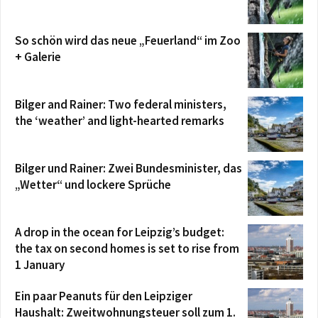
So schön wird das neue „Feuerland“ im Zoo
+ Galerie
Bilger and Rainer: Two federal ministers,
the ‘weather’ and light-hearted remarks
Bilger und Rainer: Zwei Bundesminister, das
„Wetter“ und lockere Sprüche
A drop in the ocean for Leipzig’s budget:
the tax on second homes is set to rise from
1 January
Ein paar Peanuts für den Leipziger
Haushalt: Zweitwohnungsteuer soll zum 1.