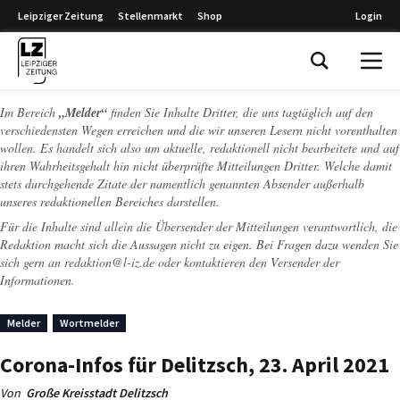
Leipziger Zeitung
Stellenmarkt
Shop
Login
Leipziger Zeitung
Im Bereich
„Melder“
finden Sie Inhalte Dritter, die uns tagtäglich auf den
verschiedensten Wegen erreichen und die wir unseren Lesern nicht vorenthalten
wollen. Es handelt sich also um aktuelle, redaktionell nicht bearbeitete und auf
ihren Wahrheitsgehalt hin nicht überprüfte Mitteilungen Dritter. Welche damit
stets durchgehende Zitate der namentlich genannten Absender außerhalb
unseres redaktionellen Bereiches darstellen.
Für die Inhalte sind allein die Übersender der Mitteilungen verantwortlich, die
Redaktion macht sich die Aussagen nicht zu eigen. Bei Fragen dazu wenden Sie
sich gern an
redaktion@l-iz.de
oder kontaktieren den Versender der
Informationen.
Melder
Wortmelder
Corona-Infos für Delitzsch, 23. April 2021
Von
Große Kreisstadt Delitzsch