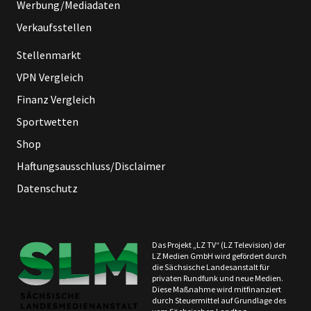
Werbung/Mediadaten
Verkaufsstellen
Stellenmarkt
VPN Vergleich
Finanz Vergleich
Sportwetten
Shop
Haftungsausschluss/Disclaimer
Datenschutz
Das Projekt „LZ TV“ (LZ Television) der
LZ Medien GmbH wird gefördert durch
die Sächsische Landesanstalt für
privaten Rundfunk und neue Medien.
Diese Maßnahme wird mitfinanziert
durch Steuermittel auf Grundlage des