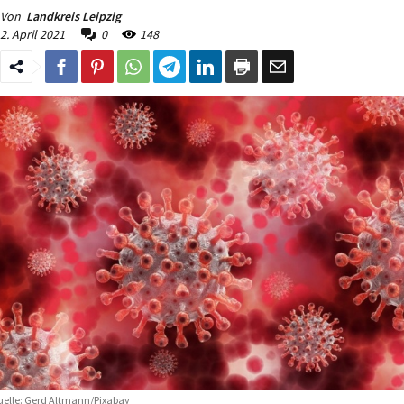
Von
Landkreis Leipzig
2. April 2021
0
148
elle: Gerd Altmann/Pixabay