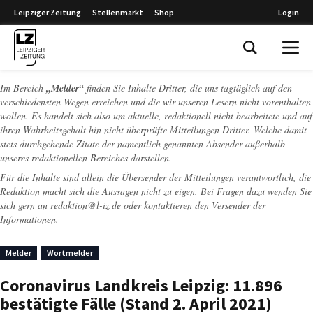
Leipziger Zeitung
Stellenmarkt
Shop
Login
Leipziger Zeitung
Im Bereich
„Melder“
finden Sie Inhalte Dritter, die uns tagtäglich auf den
verschiedensten Wegen erreichen und die wir unseren Lesern nicht vorenthalten
wollen. Es handelt sich also um aktuelle, redaktionell nicht bearbeitete und auf
ihren Wahrheitsgehalt hin nicht überprüfte Mitteilungen Dritter. Welche damit
stets durchgehende Zitate der namentlich genannten Absender außerhalb
unseres redaktionellen Bereiches darstellen.
Für die Inhalte sind allein die Übersender der Mitteilungen verantwortlich, die
Redaktion macht sich die Aussagen nicht zu eigen. Bei Fragen dazu wenden Sie
sich gern an
redaktion@l-iz.de
oder kontaktieren den Versender der
Informationen.
Melder
Wortmelder
Coronavirus Landkreis Leipzig: 11.896
bestätigte Fälle (Stand 2. April 2021)