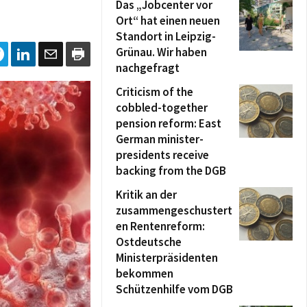
Das „Jobcenter vor
Ort“ hat einen neuen
Standort in Leipzig-
Grünau. Wir haben
nachgefragt
Criticism of the
cobbled-together
pension reform: East
German minister-
presidents receive
backing from the DGB
Kritik an der
zusammengeschustert
en Rentenreform:
Ostdeutsche
Ministerpräsidenten
bekommen
Schützenhilfe vom DGB