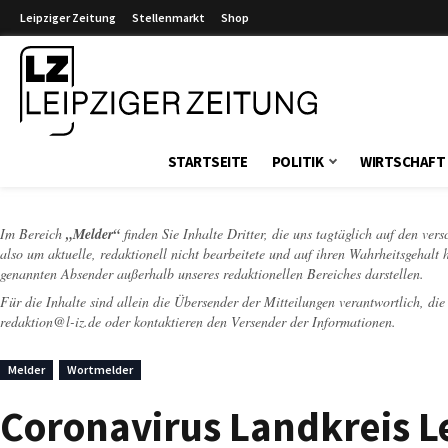
Leipziger Zeitung
Stellenmarkt
Shop
Leipziger Zeitung
STARTSEITE
POLITIK
WIRTSCHAFT
Im Bereich
„Melder“
finden Sie Inhalte Dritter, die uns tagtäglich auf den ver
also um aktuelle, redaktionell nicht bearbeitete und auf ihren Wahrheitsgehalt 
genannten Absender außerhalb unseres redaktionellen Bereiches darstellen.
Für die Inhalte sind allein die Übersender der Mitteilungen verantwortlich, di
redaktion@l-iz.de
oder kontaktieren den Versender der Informationen.
Melder
Wortmelder
Coronavirus Landkreis Le