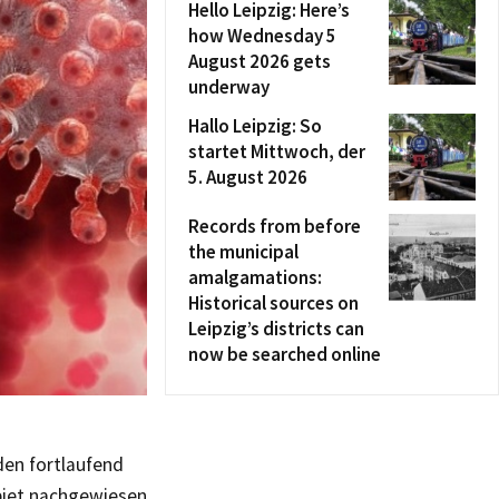
Hello Leipzig: Here’s
how Wednesday 5
August 2026 gets
underway
Hallo Leipzig: So
startet Mittwoch, der
5. August 2026
Records from before
the municipal
amalgamations:
Historical sources on
Leipzig’s districts can
now be searched online
den fortlaufend
ebiet nachgewiesen