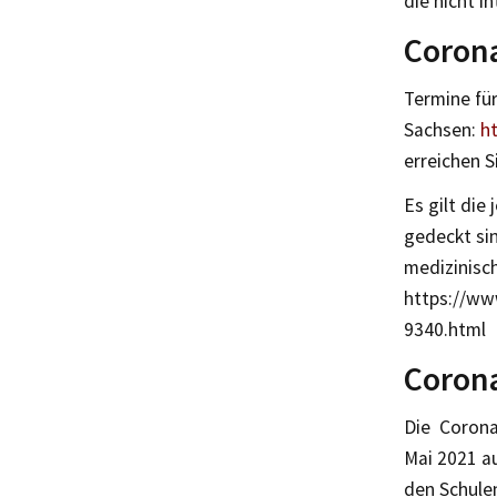
die nicht i
Coron
Termine für
Sachsen:
h
erreichen S
Es gilt die 
gedeckt si
medizinisc
https://ww
9340.html
Coron
Die Corona
Mai 2021 a
den Schulen