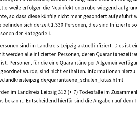
ttlerweile erfolgen die Neuinfektionen überwiegend aufgrund
nte, so dass diese künftig nicht mehr gesondert aufgeführt 
befinden sich derzeit 1.330 Personen, dies sind Infizierte s
sonen der Kategorie I.
rsonen sind im Landkreis Leipzig aktuell infiziert. Dies ist e
lt werden alle infizierten Personen, deren Quarantänezeitr
ist. Personen, für die eine Quarantäne per Allgemeinverfügu
geordnet wurde, sind nicht enthalten. Informationen hierzu f
w.landkreisleipzig.de/quarantaene_schulen_kitas.html
rden im Landkreis Leipzig 312 (+ 7) Todesfälle im Zusamme
us bekannt. Entscheidend hierfür sind die Angaben auf dem 