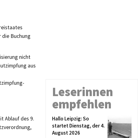
reistaates
ür die Buchung
risierung nicht
chutzimpfung aus
utzimpfung-
Leserinnen
empfehlen
t Ablauf des 9.
Hallo Leipzig: So
startet Dienstag, der 4.
utzverordnung,
August 2026