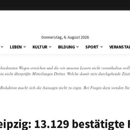
Donnerstag, 6. August 2026
LEBEN
KULTUR
BILDUNG
SPORT
VERANSTA
schiedensten Wegen erreichen und die wir unseren Lesern nicht vorenthalten woll
hin nicht überprüfte Mitteilungen Dritter. Welche damit stets durchgehende Zita
e Redaktion macht sich die Aussagen nicht zu eigen. Bei Fragen dazu wenden Sie
ipzig: 13.129 bestätigte 