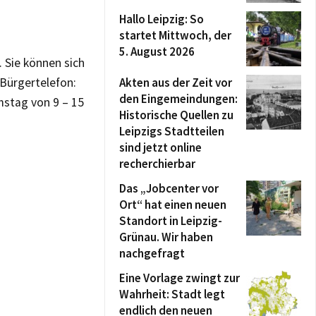
Hallo Leipzig: So
startet Mittwoch, der
5. August 2026
 Sie können sich
Bürgertelefon:
Akten aus der Zeit vor
den Eingemeindungen:
mstag von 9 – 15
Historische Quellen zu
Leipzigs Stadtteilen
sind jetzt online
recherchierbar
Das „Jobcenter vor
Ort“ hat einen neuen
Standort in Leipzig-
Grünau. Wir haben
nachgefragt
Eine Vorlage zwingt zur
Wahrheit: Stadt legt
endlich den neuen