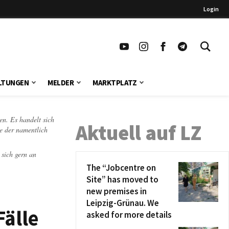
Login
LTUNGEN
MELDER
MARKTPLATZ
en. Es handelt sich
Aktuell auf LZ
te der namentlich
 sich gern an
The “Jobcentre on
Site” has moved to
new premises in
Leipzig-Grünau. We
Fälle
asked for more details