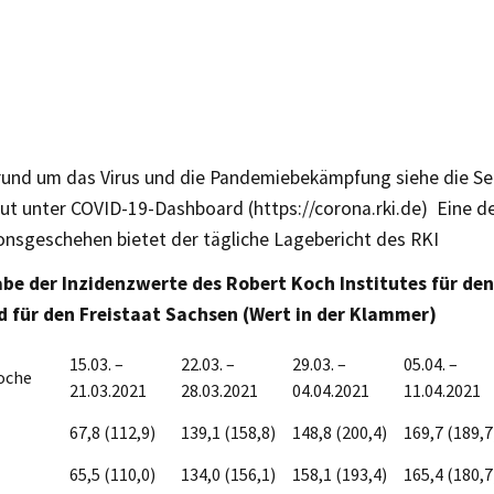
rund um das Virus und die Pandemiebekämpfung siehe die Se
ut unter COVID-19-Dashboard (https://corona.rki.de) Eine det
ionsgeschehen bietet der tägliche Lagebericht des RKI
e der Inzidenzwerte des Robert Koch Institutes für den
d für den Freistaat Sachsen (Wert in der Klammer)
15.03. –
22.03. –
29.03. –
05.04. –
oche
21.03.2021
28.03.2021
04.04.2021
11.04.2021
67,8 (112,9)
139,1 (158,8)
148,8 (200,4)
169,7 (189,7
65,5 (110,0)
134,0 (156,1)
158,1 (193,4)
165,4 (180,7