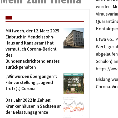
wurden. Mi
Virausvaria
Quarantäne 
Kontaktper
Mittwoch, der 12. März 2025:
Einbruch in Mendelssohn-
Etwa 651 Pe
Haus und Kanzleramt hat
Wert, gezäh
vermutlich Corona-Bericht
abgelaufen 
des
Bundesnachrichtendienstes
Schulen) an
zurückgehalten
https://ww
„Wir wurden übergangen“:
Bislang wu
Filmvorstellung „Jugend
Corona-Vir
trotz(t) Corona“
Das Jahr 2022 in Zahlen:
Krankenhäuser in Sachsen an
der Belastungsgrenze