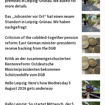
premises in Leipzig-Grünau. We asked for
more details
Das „Jobcenter vor Ort“ hat einen neuen
Standort in Leipzig-Grünau. Wir haben
nachgefragt
Criticism of the cobbled-together pension
reform: East German minister-presidents
receive backing from the DGB
Kritik an der zusammengeschusterten
Rentenreform: Ostdeutsche
Ministerpräsidenten bekommen
Schützenhilfe vom DGB
Hello Leipzig: Here’s how Wednesday 5
August 2026 gets underway
Hallo Leipzig: So startet Mittwoch, der 5.