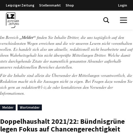
Leipziger Zeitung
Stellenmarkt
Shop
Login
Leipziger Zeitung
Im Bereich
„Melder“
finden Sie Inhalte Dritter, die uns tagtäglich auf den
verschiedensten Wegen erreichen und die wir unseren Lesern nicht vorenthalten
wollen. Es handelt sich also um aktuelle, redaktionell nicht bearbeitete und auf
ihren Wahrheitsgehalt hin nicht überprüfte Mitteilungen Dritter. Welche damit
stets durchgehende Zitate der namentlich genannten Absender außerhalb
unseres redaktionellen Bereiches darstellen.
Für die Inhalte sind allein die Übersender der Mitteilungen verantwortlich, die
Redaktion macht sich die Aussagen nicht zu eigen. Bei Fragen dazu wenden Sie
sich gern an
redaktion@l-iz.de
oder kontaktieren den Versender der
Informationen.
Melder
Wortmelder
Doppelhaushalt 2021/22: Bündnisgrüne
legen Fokus auf Chancengerechtigkeit