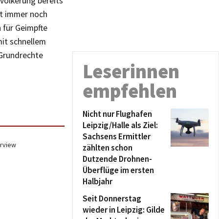
völkerung bereits
ot immer noch
 für Geimpfte
mit schnellem
 Grundrechte
Leserinnen
empfehlen
Nicht nur Flughafen
Leipzig/Halle als Ziel:
Sachsens Ermittler
erview
zählten schon
Dutzende Drohnen-
Überflüge im ersten
Halbjahr
Seit Donnerstag
wieder in Leipzig: Gilde