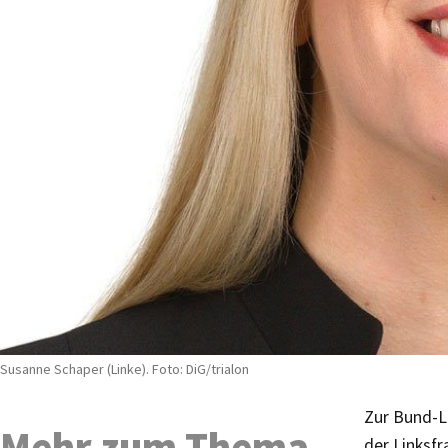
Susanne Schaper (Linke). Foto: DiG/trialon
Zur Bund-L
Mehr zum Thema
der Linksfr