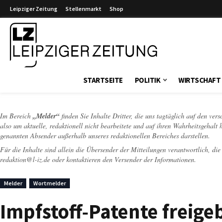
Leipziger Zeitung
Stellenmarkt
Shop
Leipziger Zeitung
STARTSEITE
POLITIK
WIRTSCHAFT
Im Bereich
„Melder“
finden Sie Inhalte Dritter, die uns tagtäglich auf den ver
also um aktuelle, redaktionell nicht bearbeitete und auf ihren Wahrheitsgehalt 
genannten Absender außerhalb unseres redaktionellen Bereiches darstellen.
Für die Inhalte sind allein die Übersender der Mitteilungen verantwortlich, di
redaktion@l-iz.de
oder kontaktieren den Versender der Informationen.
Melder
Wortmelder
Impfstoff-Patente freige