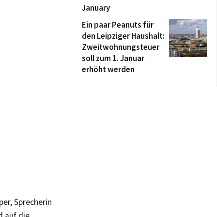
January
Ein paar Peanuts für
den Leipziger Haushalt:
Zweitwohnungsteuer
soll zum 1. Januar
erhöht werden
er, Sprecherin
d auf die