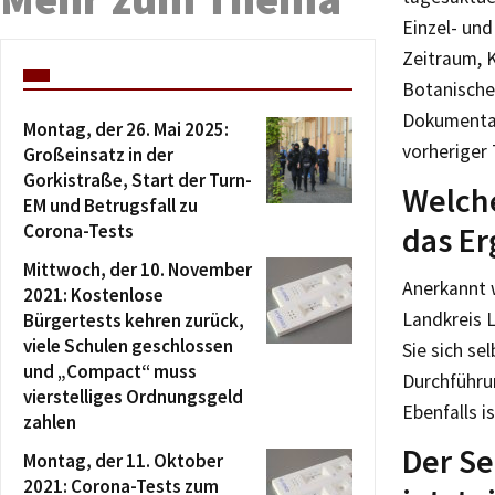
Einzel- un
Zeitraum, 
Botanische
Dokumentat
Montag, der 26. Mai 2025:
vorheriger
Großeinsatz in der
Gorkistraße, Start der Turn-
Welche
EM und Betrugsfall zu
Corona-Tests
das Er
Mittwoch, der 10. November
Anerkannt 
2021: Kostenlose
Landkreis L
Bürgertests kehren zurück,
viele Schulen geschlossen
Sie sich se
und „Compact“ muss
Durchführun
vierstelliges Ordnungsgeld
Ebenfalls i
zahlen
Der Se
Montag, der 11. Oktober
2021: Corona-Tests zum