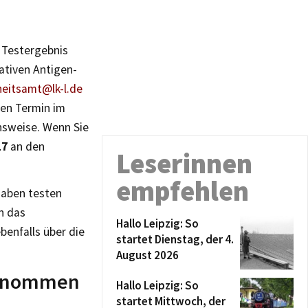
 Testergebnis
ativen Antigen-
eitsamt@lk-l.de
nen Termin im
nsweise. Wenn Sie
17
an den
Leserinnen
empfehlen
haben testen
n das
Hallo Leipzig: So
ebenfalls über die
startet Dienstag, der 4.
August 2026
genommen
Hallo Leipzig: So
startet Mittwoch, der