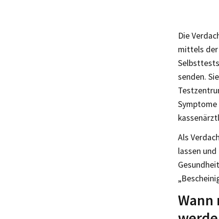
Die Verdac
mittels der
Selbsttest
senden. Si
Testzentru
Symptome h
kassenärzt
Als Verdach
lassen und 
Gesundheit
„Bescheini
Wann 
werde