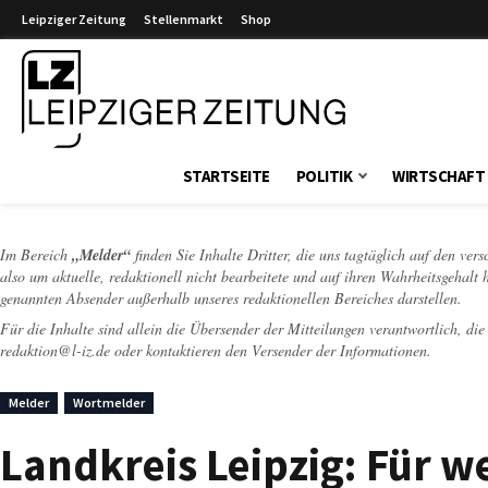
Leipziger Zeitung
Stellenmarkt
Shop
Leipziger Zeitung
STARTSEITE
POLITIK
WIRTSCHAFT
Im Bereich
„Melder“
finden Sie Inhalte Dritter, die uns tagtäglich auf den ver
also um aktuelle, redaktionell nicht bearbeitete und auf ihren Wahrheitsgehalt 
genannten Absender außerhalb unseres redaktionellen Bereiches darstellen.
Für die Inhalte sind allein die Übersender der Mitteilungen verantwortlich, di
redaktion@l-iz.de
oder kontaktieren den Versender der Informationen.
Melder
Wortmelder
Landkreis Leipzig: Für w