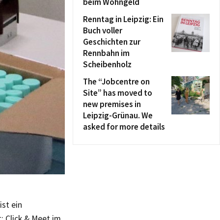
beim Wohngeld
Renntag in Leipzig: Ein
Buch voller
Geschichten zur
Rennbahn im
Scheibenholz
The “Jobcentre on
Site” has moved to
new premises in
Leipzig-Grünau. We
asked for more details
ist ein
t: Click & Meet im