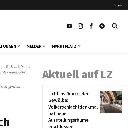
Login
LTUNGEN
MELDER
MARKTPLATZ
en. Es handelt sich
Aktuell auf LZ
te der namentlich
 sich gern an
Licht ins Dunkel der
Gewölbe:
Völkerschlachtdenkmal
hat neue
ch
Ausstellungsräume
erschlossen