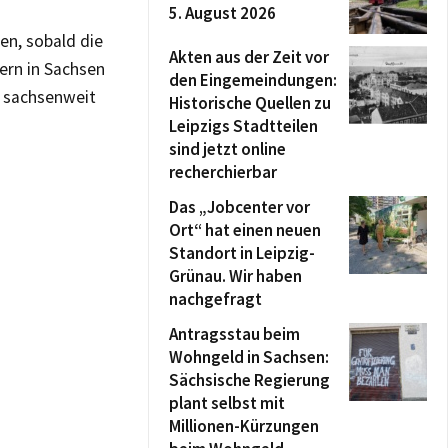
5. August 2026
n, sobald die
Akten aus der Zeit vor
ern in Sachsen
den Eingemeindungen:
l sachsenweit
Historische Quellen zu
Leipzigs Stadtteilen
sind jetzt online
recherchierbar
Das „Jobcenter vor
Ort“ hat einen neuen
Standort in Leipzig-
Grünau. Wir haben
nachgefragt
Antragsstau beim
Wohngeld in Sachsen:
Sächsische Regierung
plant selbst mit
Millionen-Kürzungen