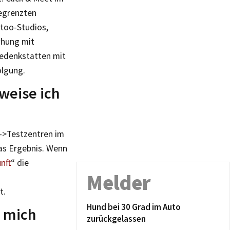
begrenzten
ttoo-Studios,
chung mit
Gedenkstatten mit
olgung.
weise ich
 ->Testzentren im
das Ergebnis. Wenn
nft
“ die
Melder
t.
Hund bei 30 Grad im Auto
h mich
zurückgelassen