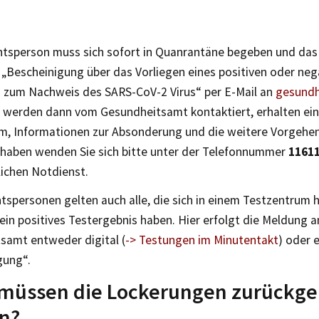
htsperson muss sich sofort in Quanrantäne begeben und das
 „Bescheinigung über das Vorliegen eines positiven oder neg
s zum Nachweis des SARS-CoV-2 Virus“ per E-Mail an
gesundh
e werden dann vom Gesundheitsamt kontaktiert, erhalten ei
m, Informationen zur Absonderung und die weitere Vorgehe
aben wenden Sie sich bitte unter der Telefonnummer
1161
lichen Notdienst.
tspersonen gelten auch alle, die sich in einem Testzentrum 
ein positives Testergebnis haben. Hier erfolgt die Meldung a
samt entweder digital (
-> Testungen im Minutentakt
) oder 
gung“.
müssen die Lockerungen zurück
n?