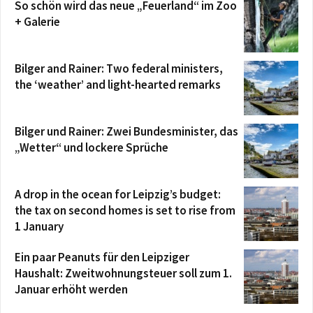
So schön wird das neue „Feuerland“ im Zoo
+ Galerie
Bilger and Rainer: Two federal ministers,
the ‘weather’ and light-hearted remarks
Bilger und Rainer: Zwei Bundesminister, das
„Wetter“ und lockere Sprüche
A drop in the ocean for Leipzig’s budget:
the tax on second homes is set to rise from
1 January
Ein paar Peanuts für den Leipziger
Haushalt: Zweitwohnungsteuer soll zum 1.
Januar erhöht werden