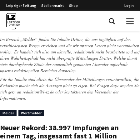
Leipziger Zeitung
Stellenmarkt
Shop
Login
Leipziger Zeitung
Im Bereich
„Melder“
finden Sie Inhalte Dritter, die uns tagtäglich auf den
verschiedensten Wegen erreichen und die wir unseren Lesern nicht vorenthalten
wollen. Es handelt sich also um aktuelle, redaktionell nicht bearbeitete und auf
ihren Wahrheitsgehalt hin nicht überprüfte Mitteilungen Dritter. Welche damit
stets durchgehende Zitate der namentlich genannten Absender außerhalb
unseres redaktionellen Bereiches darstellen.
Für die Inhalte sind allein die Übersender der Mitteilungen verantwortlich, die
Redaktion macht sich die Aussagen nicht zu eigen. Bei Fragen dazu wenden Sie
sich gern an
redaktion@l-iz.de
oder kontaktieren den Versender der
Informationen.
Melder
Wortmelder
Neuer Rekord: 38.997 Impfungen an
einem Tag, insgesamt fast 1 Million