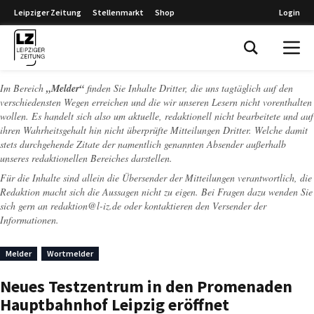
Leipziger Zeitung
Stellenmarkt
Shop
Login
Leipziger Zeitung
Im Bereich
„Melder“
finden Sie Inhalte Dritter, die uns tagtäglich auf den
verschiedensten Wegen erreichen und die wir unseren Lesern nicht vorenthalten
wollen. Es handelt sich also um aktuelle, redaktionell nicht bearbeitete und auf
ihren Wahrheitsgehalt hin nicht überprüfte Mitteilungen Dritter. Welche damit
stets durchgehende Zitate der namentlich genannten Absender außerhalb
unseres redaktionellen Bereiches darstellen.
Für die Inhalte sind allein die Übersender der Mitteilungen verantwortlich, die
Redaktion macht sich die Aussagen nicht zu eigen. Bei Fragen dazu wenden Sie
sich gern an
redaktion@l-iz.de
oder kontaktieren den Versender der
Informationen.
Melder
Wortmelder
Neues Testzentrum in den Promenaden
Hauptbahnhof Leipzig eröffnet