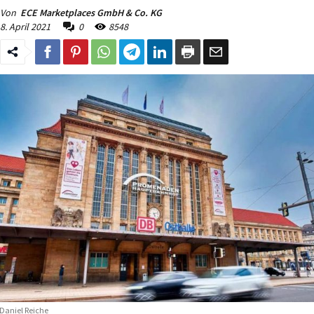
Von
ECE Marketplaces GmbH & Co. KG
8. April 2021
0
8548
Daniel Reiche