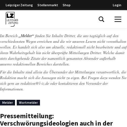
Leipziger Zeitung
Stellenmarkt
Shop
Login
Leipziger Zeitung
Im Bereich
„Melder“
finden Sie Inhalte Dritter, die uns tagtäglich auf den
verschiedensten Wegen erreichen und die wir unseren Lesern nicht vorenthalten
wollen. Es handelt sich also um aktuelle, redaktionell nicht bearbeitete und auf
ihren Wahrheitsgehalt hin nicht überprüfte Mitteilungen Dritter. Welche damit
stets durchgehende Zitate der namentlich genannten Absender außerhalb
unseres redaktionellen Bereiches darstellen.
Für die Inhalte sind allein die Übersender der Mitteilungen verantwortlich, die
Redaktion macht sich die Aussagen nicht zu eigen. Bei Fragen dazu wenden Sie
sich gern an
redaktion@l-iz.de
oder kontaktieren den Versender der
Informationen.
Melder
Wortmelder
Pressemitteilung:
Verschwörungsideologien auch in der