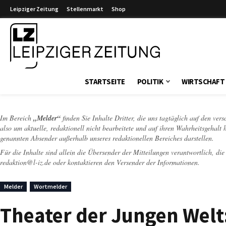
Leipziger Zeitung
Stellenmarkt
Shop
Leipziger Zeitung
STARTSEITE
POLITIK
WIRTSCHAFT
Im Bereich
„Melder“
finden Sie Inhalte Dritter, die uns tagtäglich auf den ver
also um aktuelle, redaktionell nicht bearbeitete und auf ihren Wahrheitsgehalt 
genannten Absender außerhalb unseres redaktionellen Bereiches darstellen.
Für die Inhalte sind allein die Übersender der Mitteilungen verantwortlich, di
redaktion@l-iz.de
oder kontaktieren den Versender der Informationen.
Melder
Wortmelder
Theater der Jungen Welt: