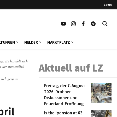
Login
LTUNGEN
MELDER
MARKTPLATZ
en. Es handelt sich
Aktuell auf LZ
te der namentlich
 sich gern an
Freitag, der 7. August
2026: Drohnen-
Diskussionen und
Feuerland-Eröffnung
pril
Is the ‘pension at 63’