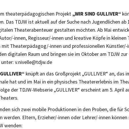
em theaterpädagogischen Projekt
„WIR SIND GULLIVER“
kön
n. Das TDJW ist aktuell auf der Suche nach Jugendlichen ab 1
gitalen Theaterabenteuer gestalten möchten. Ab Mai entwicke
Autor/-innen, Regisseur/-innen und kreative Köpfe in kleinen
mit Theaterpädagog/-innen und professionellen Künstler/-
 den digitalen Raum und bringen sie im Oktober am TDJW zur 
unter: v.nivelle@tdjw.de
 GULLIVER“
knüpft an das Großprojekt „GULLIVER“ an, das im
inale hat und im Mai in ein physisches Theatererlebnis im Th
 Folge der TDJW-Webserie „GULLIVER“ erscheint am 5. April 
Theaters.
inden sich zwei mobile Produktionen in den Proben, die für S
n werden. Eltern, Erzieher/-innen oder Lehrer/-innen können 
JW wenden: