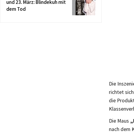
und 23. März: Blindekuh mit
dem Tod
Die Inszeni
richtet sic
die Produk
Klassenver
Die Maus
„
nach dem K