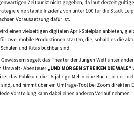
enwärtigen Zeitpunkt nicht gegeben, da laut derzeit gültige
ategie eine stabile Inzidenz von unter 100 für die Stadt Lei
achsen Voraussetzung dafür ist.
rd einen vielseitigen digitalen April-Spielplan anbieten, glei
für zwei mobile Produktionen starten, die, sobald es die aktu
r Schulen und Kitas buchbar sind.
en Gewässern segelt das Theater der Jungen Welt unter and
en Umwelt- Abenteuer
„UND MORGEN STREIKEN DIE WALE“
v
itet das Publikum die 16-jährige Mel in eine Bucht, in der me
 sind, und nimmt über ein Umfrage-Tool bei Zoom direkten Ei
Jede Vorstellung kann dabei einen anderen Verlauf nehmen.