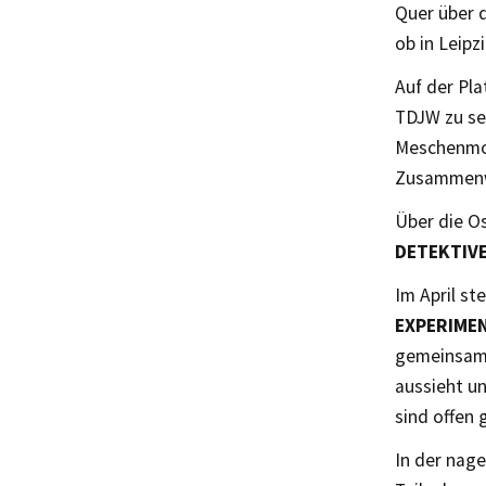
Quer über 
ob in Leipz
Auf der Pla
TDJW zu se
Meschenmos
Zusammenw
Über die Os
DETEKTIV
Im April s
EXPERIME
gemeinsam 
aussieht un
sind offen 
In der nag