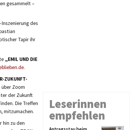
len gesammelt –
r-Inszenierung des
bastian
ischer Tapir ihr
hte
„EMIL UND DIE
eblieben.de
.
R-ZUKUNFT-
en über Zoom
ter der Zukunft
Leserinnen
inden. Die Treffen
den, mitzumachen.
empfehlen
 hin zu den
Antragsstau beim