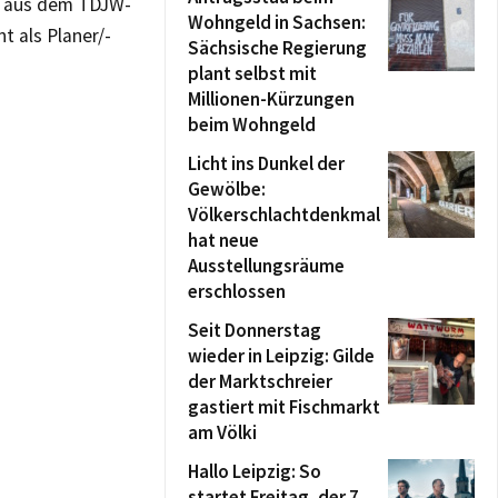
on aus dem TDJW-
Wohngeld in Sachsen:
 als Planer/-
Sächsische Regierung
plant selbst mit
Millionen-Kürzungen
beim Wohngeld
Licht ins Dunkel der
Gewölbe:
Völkerschlachtdenkmal
hat neue
Ausstellungsräume
erschlossen
Seit Donnerstag
wieder in Leipzig: Gilde
der Marktschreier
gastiert mit Fischmarkt
am Völki
Hallo Leipzig: So
startet Freitag, der 7.