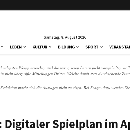
Samstag, 8. August 2026
LEBEN
KULTUR
BILDUNG
SPORT
VERANSTA
schiedensten Wegen erreichen und die wir unseren Lesern nicht vorenthalten woll
hin nicht überprüfte Mitteilungen Dritter. Welche damit stets durchgehende Zita
e Redaktion macht sich die Aussagen nicht zu eigen. Bei Fragen dazu wenden Sie
 Digitaler Spielplan im A