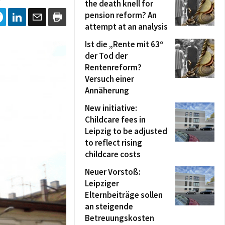
the death knell for
pension reform? An
attempt at an analysis
Ist die „Rente mit 63“
der Tod der
Rentenreform?
Versuch einer
Annäherung
New initiative:
Childcare fees in
Leipzig to be adjusted
to reflect rising
childcare costs
Neuer Vorstoß:
Leipziger
Elternbeiträge sollen
an steigende
Betreuungskosten