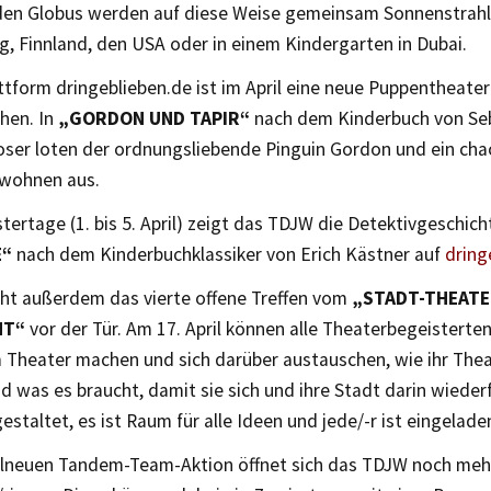
den Globus werden auf diese Weise gemeinsam Sonnenstrah
ig, Finnland, den USA oder in einem Kindergarten in Dubai.
ttform dringeblieben.de ist im April eine neue Puppentheate
hen. In
„GORDON UND TAPIR“
nach dem Kinderbuch von Se
er loten der ordnungsliebende Pinguin Gordon und ein chaot
ohnen aus.
tertage (1. bis 5. April) zeigt das TDJW die Detektivgeschic
E“
nach dem Kinderbuchklassiker von Erich Kästner auf
dring
teht außerdem das vierte offene Treffen vom
„STADT-THEATE
NT“
vor der Tür. Am 17. April können alle Theaterbegeistert
Theater machen und sich darüber austauschen, wie ihr Thea
d was es braucht, damit sie sich und ihre Stadt darin wiederf
gestaltet, es ist Raum für alle Ideen und jede/-r ist eingela
elneuen Tandem-Team-Aktion öffnet sich das TDJW noch mehr