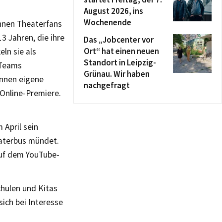
August 2026, ins
Wochenende
nen Theaterfans
3 Jahren, die ihre
Das „Jobcenter vor
Ort“ hat einen neuen
ln sie als
Standort in Leipzig-
 Teams
Grünau. Wir haben
innen eigene
nachgefragt
Online-Premiere.
 April sein
eaterbus mündet.
auf dem YouTube-
chulen und Kitas
sich bei Interesse