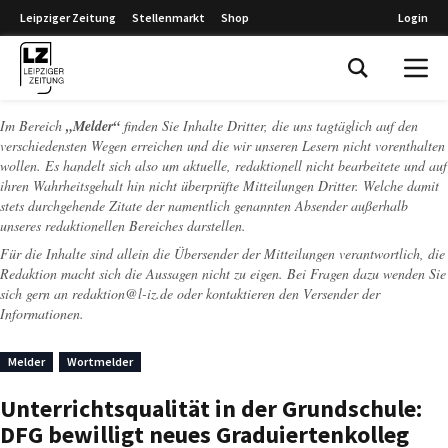
Leipziger Zeitung
Stellenmarkt
Shop
Login
Leipziger Zeitung
Im Bereich
„Melder“
finden Sie Inhalte Dritter, die uns tagtäglich auf den
verschiedensten Wegen erreichen und die wir unseren Lesern nicht vorenthalten
wollen. Es handelt sich also um aktuelle, redaktionell nicht bearbeitete und auf
ihren Wahrheitsgehalt hin nicht überprüfte Mitteilungen Dritter. Welche damit
stets durchgehende Zitate der namentlich genannten Absender außerhalb
unseres redaktionellen Bereiches darstellen.
Für die Inhalte sind allein die Übersender der Mitteilungen verantwortlich, die
Redaktion macht sich die Aussagen nicht zu eigen. Bei Fragen dazu wenden Sie
sich gern an
redaktion@l-iz.de
oder kontaktieren den Versender der
Informationen.
Melder
Wortmelder
Unterrichtsqualität in der Grundschule:
DFG bewilligt neues Graduiertenkolleg